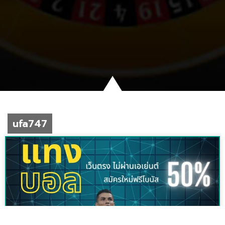
ufa747