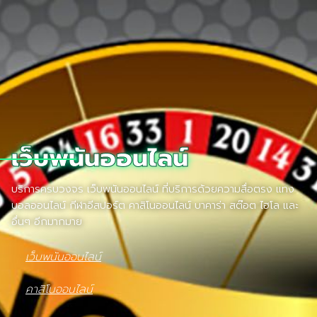
เว็บพนันออนไลน์
บริการครบวงจร เว็บพนันออนไลน์ ที่บริการด้วยความสื่อตรง แทง
บอลออนไลน์ กีฬาอีสปอร์ต คาสิโนออนไลน์ บาคาร่า สต๊อต ไฮโล และ
อื่นๆ อีกมากมาย
เว็บพนันออนไลน์
คาสิโนออนไลน์