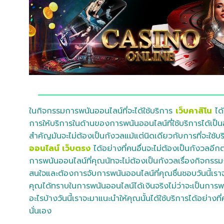
ในกิจกรรมการพนันออนไลน์ที่จะได้ใช้บริการ
เว็บคาสิโน
ได้ใ
การให้บริการในด้านของการพนันออนไลน์ที่ใช้บริการได้เป็นอ
สำคัญมันจะไม่ต้องเป็นกังวลแม้แต่นิดเดียวกับการที่จะใช้บ
ออนไลน์ เว็บตรง
ได้อย่างที่คนอื่นจะไม่ต้องเป็นกังวลอี
การพนันออนไลน์ที่คุณนัทจะไม่ต้องเป็นกังวลเรื่องกิจกรร
สนใจและต้องการจับการพนันออนไลน์ที่คุณชื่นชอบวันนี้เรา
คุณได้ทราบในการพนันออนไลน์ได้เงินจริงไม่ว่าจะเป็นการพ
อะไรบ้างวันนี้เราจะมาแนะนำให้คุณนั้นได้ใช้บริการได้อย่างท
นั่นเอง