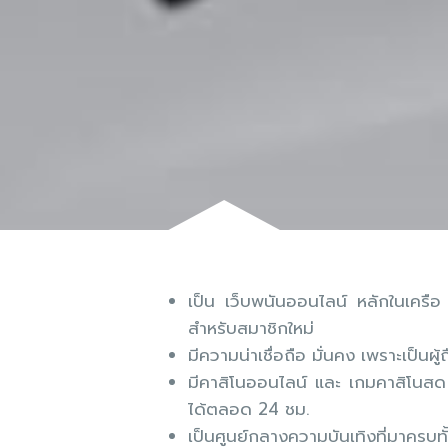
เป็น เว็บพนันออนไลน์ หลักในเครือ U
สำหรับสมาชิกใหม่
มีความน่าเชื่อถือ มั่นคง เพราะเป็นผู้
มีคาสิโนออนไลน์ และ เกมคาสิโนสด 
ได้ตลอด 24 ชม.
เป็นศูนย์กลางความบันเทิงที่มาครบท