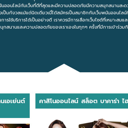
ันออนไลน์กับเว็บที่ดีที่สุดและมีความปลอดภัยมีความสนุกสนานสะด
องเป็นกังวลแม้แต่นิดเดียวเมื่ได้สมัครเป็นสมาชิกกับเว็บพนันออนไลน์ท
ารใช้บริการได้เป็นอย่างดี เราควรมีการเลือกเว็บไซต์ที่เหมาะสมและ
มสนุกสนานและความปลอดภัยของเราเองในทุกๆ ครั้งที่มีการเข้าร่ว
นเอเย่นต์
คาสิโนออนไลน์ สล็อต บาคาร่า ไ