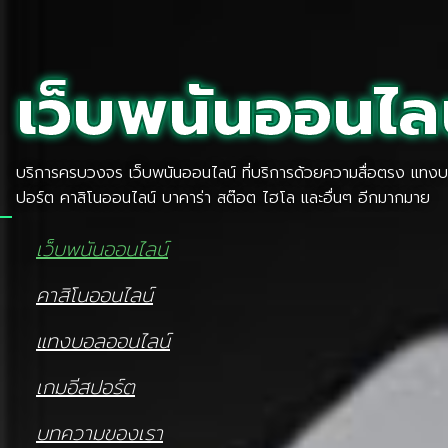
เว็บพนันออนไล
บริการครบวงจร เว็บพนันออนไลน์ ที่บริการด้วยความสื่อตรง แทง
ปอร์ต คาสิโนออนไลน์ บาคาร่า สต๊อต ไฮโล และอื่นๆ อีกมากมาย
เว็บพนันออนไลน์
คาสิโนออนไลน์
แทงบอลออนไลน์
เกมอีสปอร์ต
บทความของเรา