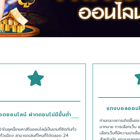
03
แทงบอลออนไลน
อตออนไลน์ ฝากถอนไม่มีขั้นต่ำ
ท่ามกลางการเกิดขึ้นขอ
มากมาย การเลือกเว็บ
อว่าในยุคนี้เกมคาสิโนออนไลน์เป็นเกมที่ฮิตกันทั่ว
เลือกเว็บที่มีความน่าเช
ทั่วเมือง สามารถเล่นที่ไหนก็ได้ตลอด 24
สำหรับนัก แทงบอลออนไลน