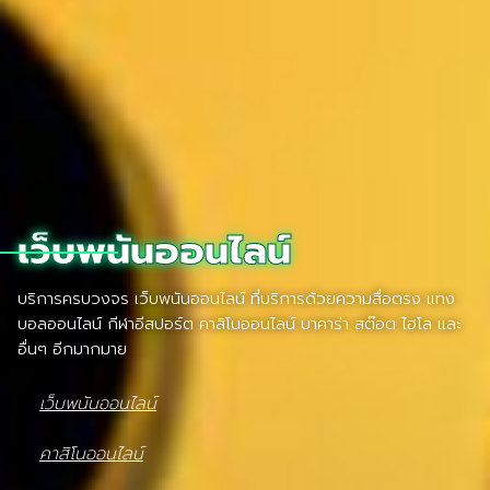
เว็บพนันออนไลน์
บริการครบวงจร เว็บพนันออนไลน์ ที่บริการด้วยความสื่อตรง แทง
บอลออนไลน์ กีฬาอีสปอร์ต คาสิโนออนไลน์ บาคาร่า สต๊อต ไฮโล และ
อื่นๆ อีกมากมาย
เว็บพนันออนไลน์
คาสิโนออนไลน์