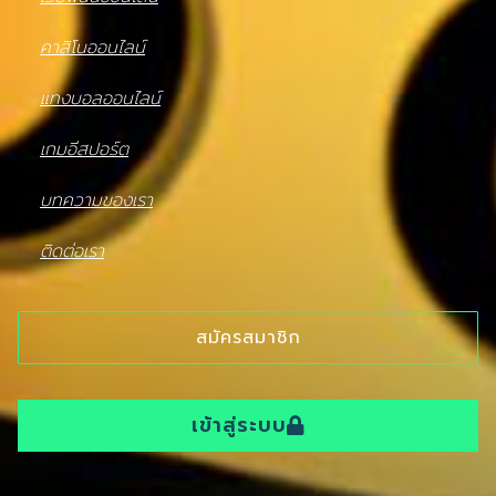
คาสิโนออนไลน์
แทงบอลออนไลน์
เกมอีสปอร์ต
บทความของเรา
ติดต่อเรา
สมัครสมาชิก
เข้าสู่ระบบ