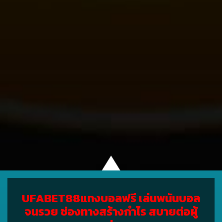
UFABET88แทงบอลฟรี
เล่นพนันบอล
จนรวย ช่องทางสร้างกำไร สบายต่อผู้