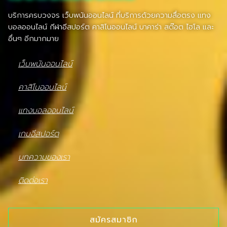
บริการครบวงจร เว็บพนันออนไลน์ ที่บริการด้วยความสื่อตรง แทง
บอลออนไลน์ กีฬาอีสปอร์ต คาสิโนออนไลน์ บาคาร่า สต๊อต ไฮโล และ
อื่นๆ อีกมากมาย
เว็บพนันออนไลน์
คาสิโนออนไลน์
แทงบอลออนไลน์
เกมอีสปอร์ต
บทความของเรา
ติดต่อเรา
สมัครสมาชิก