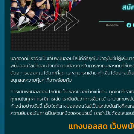
นอกจากนี้เรายังเป็นเว็บพนันออนไลน์ที่ดีที่สุดในปัจจุบันที่มีผู
พนันออนไลน์ที่ตอบโจทย์ความต้องการในการลงทุนของคนที่ชื่นชอ
ต้องการของคุณได้มากที่สุด และสามารถเข้ามาทำเงินได้อย่างเต็มที
สนุกและความคุ้มค่าที่มาพร้อมกับ
การเดิมพันบอลออนไลน์บนเว็บของเราอย่างแน่นอน ทุกเกมที่เราเปิด
ทุกคนในทุกๆ กรณีการเล่น เรายืนยันว่าการเลือกเข้ามาเล่นเกมพนั
ก้าวล้ำอย่างวันนี้ เว็บไซต์แทงบอลออนไลน์เป็นแหล่งบันเทิงที่คน
ความยินยอมในการเป็นส่วนหนึ่งของชุมชนนี้ เราจำเป็นต้องเสนอบร
แทงบอลสด เว็บพนันบ