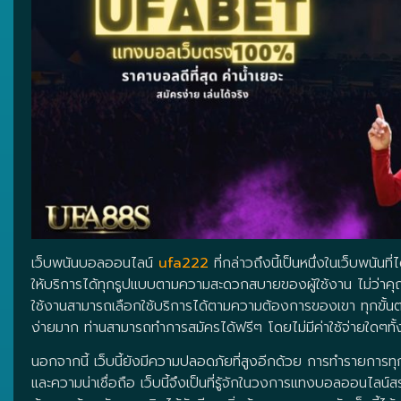
เว็บพนันบอลออนไลน์
ufa222
ที่กล่าวถึงนี้เป็นหนึ่งในเว็บพน
ให้บริการได้ทุกรูปแบบตามความสะดวกสบายของผู้ใช้งาน ไม่ว่าคุณจะอ
ใช้งานสามารถเลือกใช้บริการได้ตามความต้องการของเขา ทุกขั้น
ง่ายมาก ท่านสามารถทำการสมัครได้ฟรีๆ โดยไม่มีค่าใช้จ่ายใดๆทั้ง
นอกจากนี้ เว็บนี้ยังมีความปลอดภัยที่สูงอีกด้วย การทำรายการทุ
และความน่าเชื่อถือ เว็บนี้จึงเป็นที่รู้จักในวงการแทงบอลออ