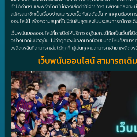
ทำได้ง่ายๆ และฟรีๆโดยไม่ต้องเสียค่าใช้จ่ายใดๆ เพียงแค่ลงทะเบี
สมัครสมาชิกเป็นเรื่องง่ายและรวดเร็วทันใจดังนั้น หากคุณต้อง
ออนไลน์นี้ เพื่อความสนุกที่ไม่มีวันสิ้นสุดและรับประสบการณ์การเดิมพั
เว็บพนันบอลออนไลน์ที่เราเปิดให้บริการอยู่ในขณะนี้ถือเป็นเว็
อย่างมากในปัจจุบัน ไม่ว่าคุณจะมีเวลามากน้อยขนาดไหนก็สามารถเข้า
เพลิดเพลินที่สามารถเล่นได้ทุกที่ ผู้เล่นทุกคนสามารถเข้ามาเพลิดเ
เว็บพนันออนไลน์ สามารถเดิมพ