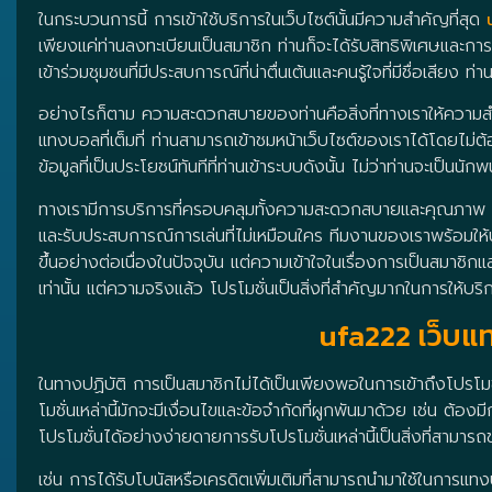
ในกระบวนการนี้ การเข้าใช้บริการในเว็บไซต์นั้นมีความสำคัญที่สุด
เพียงแค่ท่านลงทะเบียนเป็นสมาชิก ท่านก็จะได้รับสิทธิพิเศษและการบ
เข้าร่วมชุมชนที่มีประสบการณ์ที่น่าตื่นเต้นและคนรู้ใจที่มีชื่อเสียง ท
อย่างไรก็ตาม ความสะดวกสบายของท่านคือสิ่งที่ทางเราให้ความสำค
แทงบอลที่เต็มที่ ท่านสามารถเข้าชมหน้าเว็บไซต์ของเราได้โดยไม่ต
ข้อมูลที่เป็นประโยชน์ทันทีที่ท่านเข้าระบบดังนั้น ไม่ว่าท่านจะเป็นนักพ
ทางเรามีการบริการที่ครอบคลุมทั้งความสะดวกสบายและคุณภาพ
และรับประสบการณ์การเล่นที่ไม่เหมือนใคร ทีมงานของเราพร้อมให
ขึ้นอย่างต่อเนื่องในปัจจุบัน แต่ความเข้าใจในเรื่องการเป็นสมาชิ
เท่านั้น แต่ความจริงแล้ว โปรโมชั่นเป็นสิ่งที่สำคัญมากในการให้บร
ufa222 เว็บแท
ในทางปฏิบัติ การเป็นสมาชิกไม่ได้เป็นเพียงพอในการเข้าถึงโปรโมชั่นท
โมชั่นเหล่านี้มักจะมีเงื่อนไขและข้อจำกัดที่ผูกพันมาด้วย เช่น ต้อ
โปรโมชั่นได้อย่างง่ายดายการรับโปรโมชั่นเหล่านี้เป็นสิ่งที่สามาร
เช่น การได้รับโบนัสหรือเครดิตเพิ่มเติมที่สามารถนำมาใช้ในการ