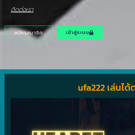
ติดต่อเรา
เข้าสู่ระบบ
สมัครสมาชิก
ufa222 เล่นได้