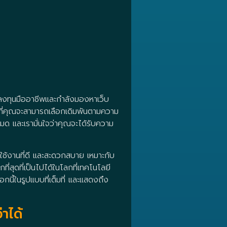
นักลงทุนมืออาชีพและกำลังมองหาเว็บ
ที่คุณจะสามารถเลือกเดิมพันตามความ
หมด และเรามั่นใจว่าคุณจะได้รับความ
ใช้งานที่ดี และสะดวกสบาย เหมาะกับ
สุดที่เป็นไปได้ในโลกที่เทคโนโลยี
นี้ในรูปแบบที่เต็มที่ และแสดงถึง
าได้