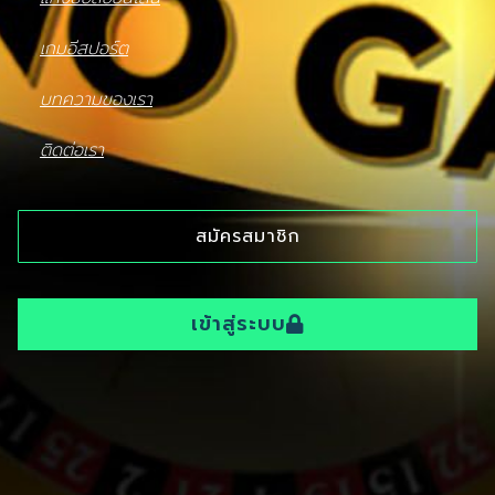
เกมอีสปอร์ต
บทความของเรา
ติดต่อเรา
สมัครสมาชิก
เข้าสู่ระบบ