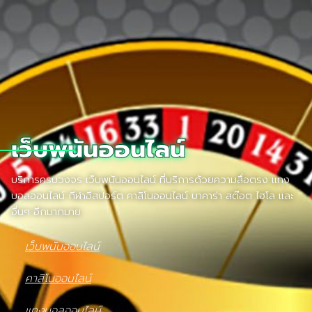
เว็บพนันออนไลน์
บริการครบวงจร เว็บพนันออนไลน์ ที่บริการด้วยความสื่อตรง แทง
บอลออนไลน์ กีฬาอีสปอร์ต คาสิโนออนไลน์ บาคาร่า สต๊อต ไฮโล และ
อื่นๆ อีกมากมาย
เว็บพนันออนไลน์
คาสิโนออนไลน์
แทงบอลออนไลน์