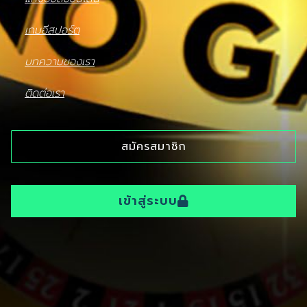
เกมอีสปอร์ต
บทความของเรา
ติดต่อเรา
สมัครสมาชิก
เข้าสู่ระบบ