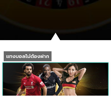
แทงบอลไม่ต้องฝาก