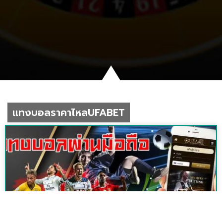
แทงบอลราคาไหลUFABET