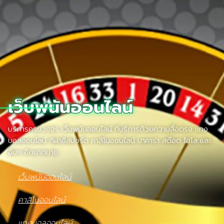
เว็บพนันออนไลน์
บริการครบวงจร เว็บพนันออนไลน์ ที่บริการด้วยความสื่อตรง แทง
บอลออนไลน์ กีฬาอีสปอร์ต คาสิโนออนไลน์ บาคาร่า สต๊อต ไฮโล และ
อื่นๆ อีกมากมาย
เว็บพนันออนไลน์
คาสิโนออนไลน์
แทงบอลออนไลน์