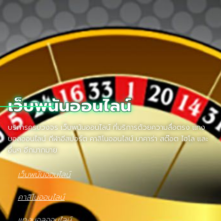
เว็บพนันออนไลน์
บริการครบวงจร เว็บพนันออนไลน์ ที่บริการด้วยความสื่อตรง แทง
บอลออนไลน์ กีฬาอีสปอร์ต คาสิโนออนไลน์ บาคาร่า สต๊อต ไฮโล และ
อื่นๆ อีกมากมาย
เว็บพนันออนไลน์
คาสิโนออนไลน์
แทงบอลออนไลน์