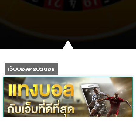
เว็บบอลครบวงจร