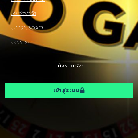
เกมอีสปอร์ต
บทความของเรา
ติดต่อเรา
สมัครสมาชิก
เข้าสู่ระบบ