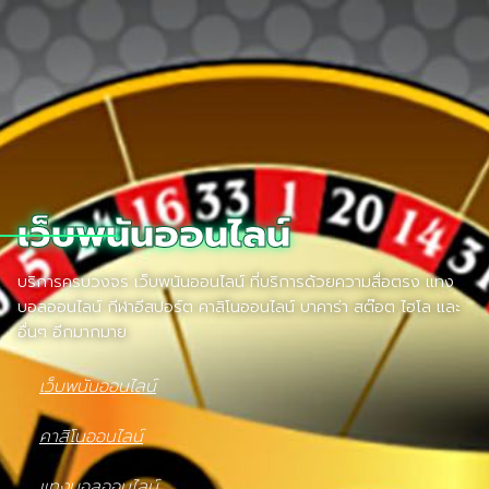
เว็บพนันออนไลน์
บริการครบวงจร เว็บพนันออนไลน์ ที่บริการด้วยความสื่อตรง แทง
บอลออนไลน์ กีฬาอีสปอร์ต คาสิโนออนไลน์ บาคาร่า สต๊อต ไฮโล และ
อื่นๆ อีกมากมาย
เว็บพนันออนไลน์
คาสิโนออนไลน์
แทงบอลออนไลน์