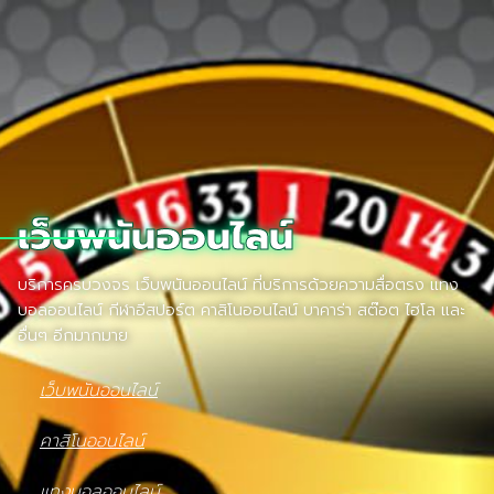
เว็บพนันออนไลน์
บริการครบวงจร เว็บพนันออนไลน์ ที่บริการด้วยความสื่อตรง แทง
บอลออนไลน์ กีฬาอีสปอร์ต คาสิโนออนไลน์ บาคาร่า สต๊อต ไฮโล และ
อื่นๆ อีกมากมาย
เว็บพนันออนไลน์
คาสิโนออนไลน์
แทงบอลออนไลน์