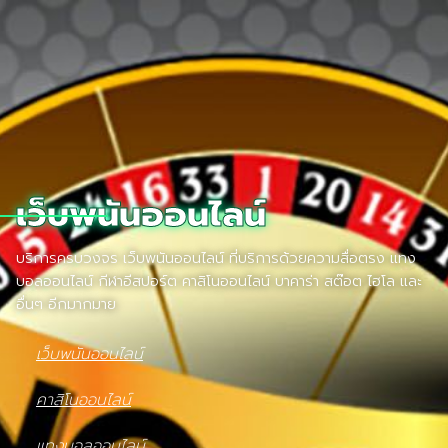
เว็บพนันออนไลน์
บริการครบวงจร เว็บพนันออนไลน์ ที่บริการด้วยความสื่อตรง แทง
บอลออนไลน์ กีฬาอีสปอร์ต คาสิโนออนไลน์ บาคาร่า สต๊อต ไฮโล และ
อื่นๆ อีกมากมาย
เว็บพนันออนไลน์
คาสิโนออนไลน์
แทงบอลออนไลน์