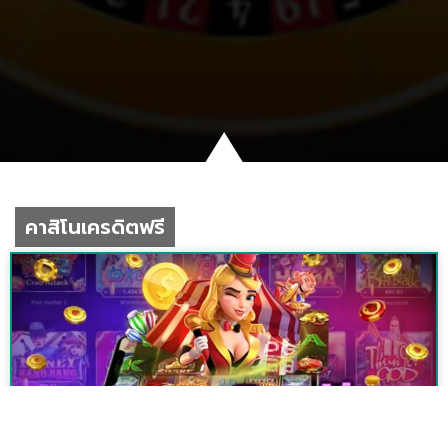
คาสิโนเครดิตฟรี