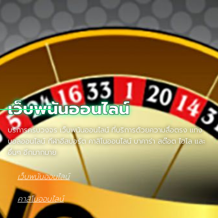
เว็บพนันออนไลน์
บริการครบวงจร เว็บพนันออนไลน์ ที่บริการด้วยความสื่อตรง แทง
บอลออนไลน์ กีฬาอีสปอร์ต คาสิโนออนไลน์ บาคาร่า สต๊อต ไฮโล และ
อื่นๆ อีกมากมาย
เว็บพนันออนไลน์
คาสิโนออนไลน์