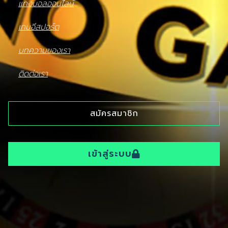
แทงบอลออนไลน์
เกมอีสปอร์ต
บทความของเรา
ติดต่อเรา
สมัครสมาชิก
เข้าสู่ระบบ