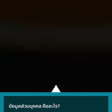
ข้อมูลส่วนบุคคล คืออะไร?