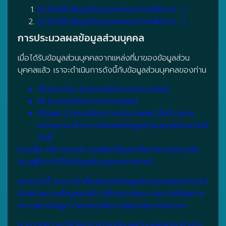
[เราจัดเก็บข้อมูลส่วนบุคคลของท่านเพื่อการ….]
[เราจัดเก็บข้อมูลส่วนบุคคลของท่านเพื่อการ….]
การประมวลผลข้อมูลส่วนบุคคล
เมื่อได้รับข้อมูลส่วนบุคคลจากแหล่งที่มาของข้อมูลส่วน
บุคคลแล้ว เราจะดำเนินการดังนี้กับข้อมูลส่วนบุคคลของท่าน
เก็บรวบรวม [รายละเอียดการประมวลผล]
ใช้ [รายละเอียดการประมวลผล]
เปิดเผย [รายละเอียดการประมวลผล] ทั้งนี้ บุคคล
หน่วยงาน ที่เราอาจเปิดเผยข้อมูลส่วนบุคคลของท่านมี
ดังนี้
[รายชื่อ หรือ ประเภท (ละเอียดที่สุดเท่าที่จะสามารถระบุได้)
ของผู้ที่อาจได้รับข้อมูลส่วนบุคคลจากท่าน]
นอกจากนี้ เราอาจจำเป็นต้องส่งข้อมูลส่วนบุคคลของท่านไป
ยังหน่วยงานข้อมูลเครดิต เพื่อตรวจสอบ และอาจใช้ผลการ
ตรวจสอบข้อมูล ดังกล่าวเพื่อการป้องกันการฉ้อโกง
เราอาจมีความจำเป็นในการโอนข้อมูลส่วนบุคคลของท่านไป