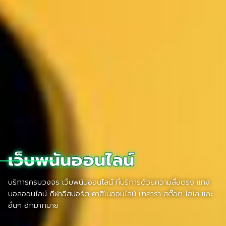
เว็บพนันออนไลน์
บริการครบวงจร เว็บพนันออนไลน์ ที่บริการด้วยความสื่อตรง แทง
บอลออนไลน์ กีฬาอีสปอร์ต คาสิโนออนไลน์ บาคาร่า สต๊อต ไฮโล และ
อื่นๆ อีกมากมาย