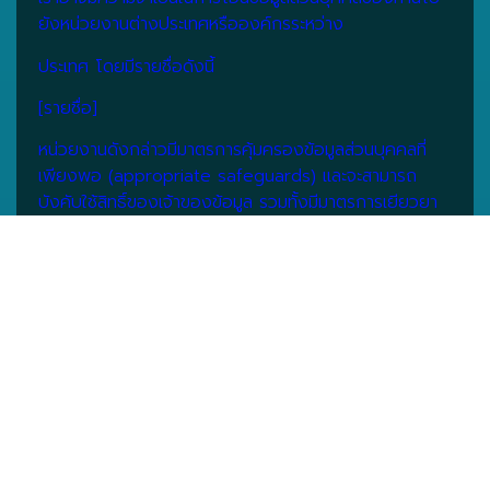
ยังหน่วยงานต่างประเทศหรือองค์กรระหว่าง
ประเทศ โดยมีรายชื่อดังนี้
[รายชื่อ]
หน่วยงานดังกล่าวมีมาตรการคุ้มครองข้อมูลส่วนบุคคลที่
เพียงพอ (appropriate safeguards) และจะสามารถ
บังคับใช้สิทธิ์ของเจ้าของข้อมูล รวมทั้งมีมาตรการเยียวยา
ตามกฎหมายที่จะบังคับใช้ได้ ซึ่งมีรายละเอียดดังนี้
[รายละเอียดของมาตรฐานการคุ้มครองข้อมูลส่วนบุคคล
ของหน่วยงาน ประเทศที่หน่วยงานนั้นตั้งอยู่พอสังเขป]
การเก็บรักษาและระยะเวลาในการเก็บรักษา
ข้อมูลส่วนบุคคล
การเก็บรักษาข้อมูลส่วนบุคคล
ผู้ควบคุมทำการเก็บรักษาข้อมูลส่วนบุคคลของท่าน ดังนี้