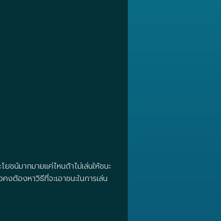
ระโยชน์มากมายแค่ไหนถ้าไม่เล่นให้ชนะ
งคงต้องหาวิธีที่จะเอาชนะในการเล่น