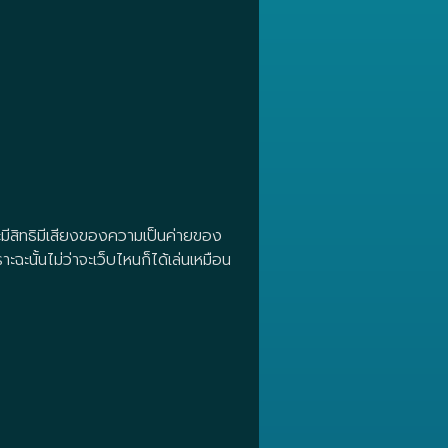
ละมีสิทธิมีเสียงของความเป็นค่ายของ
าะฉะนั้นไม่ว่าจะเว็บไหนก็ได้เล่นเหมือน