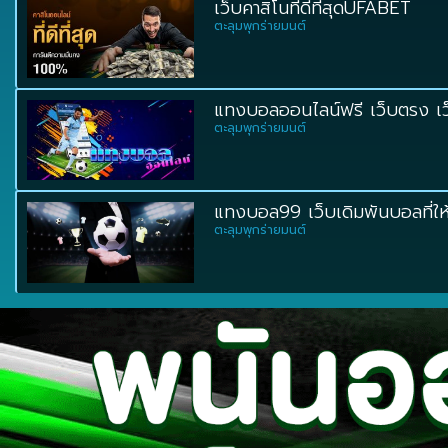
เว็บคาสิโนที่ดีที่สุดUFABET
ตะลุมพุกร่ายมนต์
แทงบอลออนไลน์ฟรี เว็บตรง เว็
ตะลุมพุกร่ายมนต์
แทงบอล99 เว็บเดิมพันบอลที่ให้ค่
ตะลุมพุกร่ายมนต์