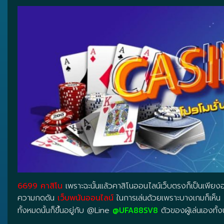
6699 คาสิโน
เพราะฉะนั้นแล้วคาสิโนออนไลน์เว็บตรงก็เป็นเพียงองค
ความกดดัน
เว็บพนันออนไลน์
ในการเล่นด้วยเพราะบางเกมก็เห็น
@UFA88SV8
ทั้งหมดนั้นก็ขึ้นอยู่กับ @Line
ตัวของผู้เล่นเองทั้