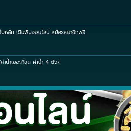
บหลัก เดิมพันออนไลน์ สมัครสมาชิกฟรี
าน้ำเยอะที่สุด ค่าน้ำ 4 ตังค์