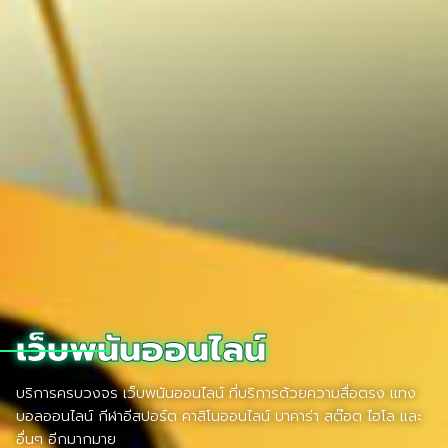
เว็บพนันออนไลน์
บริการครบวงจร เว็บพนันออนไลน์ ที่บริการด้วยความสื่อตรง แทง
บอลออนไลน์ กีฬาอีสปอร์ต คาสิโนออนไลน์ บาคาร่า สต๊อต ไฮโล และ
อื่นๆ อีกมากมาย