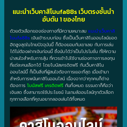
แนะนำเว็บคาสิโนufa88s เว็บตรงชั้นนำ
อับดัน 1 ของไทย
ด้วยตัวเลือกของช่องทางที่มีความเหมาะสม
แนะนำเว็บคาสิ
โนufa88s
เงินเข้าระบบก่อน ซึ่งเป็นเว็บคาสิโนออนไลน์ยอด
ฮิตสูงสุดในไทยปัจจุบันนี้ ก็ต้องยอมกับเขาเลย กับการเล่น
ได้ไม่ต้องฝากเงินก่อนนี้ ซึ่งนับได้ว่าเป็นโปรโมชั่น ที่ให้ความ
น่าสนใจสำหรับการลุ้น ที่ควรเข้าไปใช้งานช่องทางการลงทุน
ที่แต่ละคนเลือกได้ โดยโบนัสเครดิตฟรี กับเว็บคาสิโน
ออนไลน์นี้ ก็เป็นสิ่งที่ผู้สนใจต้องการเยอะที่สุด เมื่อเข้ามา
สำหรับการพนันคาสิโนออนไลน์ เนื่องจากว่าทุกคนก็ต่าง
ต้องการ
โบนัสฟรี เครดิตฟรี
กันทั้งหมด ธรรมดาก็คือว่า
เงินสด ซึ่งสามารถใช้ประโยชน์ ในเกมส์ออนไลน์ทุกตัวเลือก
ทุกทางเลือกที่คุณอยากลองเล่นได้ทั้งหมด