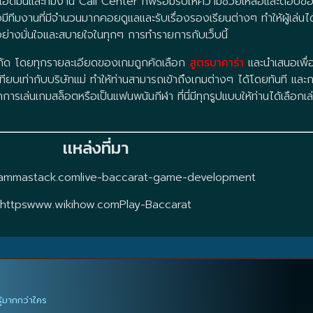
นแอดมินและทีมงาน Call Center ที่พร้อมรับให้ความช่วยเหลือและตอบข้อส
มงานที่มีจำนวนมากคอยดูแลและรับเรื่องรองเรียนต่างๆ ทำให้ผู้เล่นได
อย่างมั่นใจและสบายใจในทุกๆ การทำรายการกับเว็บนี้
สูตรบาคาร่า
จำกัด โดยทุกรายละเอียดของเกมถูกคัดเลือก
และนำเสนอเพื่อ
ทียบเท่ากับบริษัทแม่ ทำให้ท่านสามารถเข้าถึงเกมต่างๆ ได้โดยทันที และกา
การเล่นเกมสล็อตหรือเป็นแฟนพนันกีฬา ที่นี่มีทุกรูปแบบให้ท่านได้เลือกเ
เเหล่งที่มา
ammastack.comlive-baccarat-game-development
httpswww.wikihow.comPlay-Baccarat
ู้มากกว่าใคร