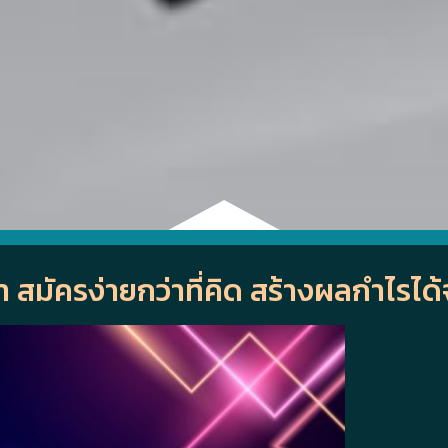
 สมัครง่ายกว่าที่คิด สร้างผลกำไรได