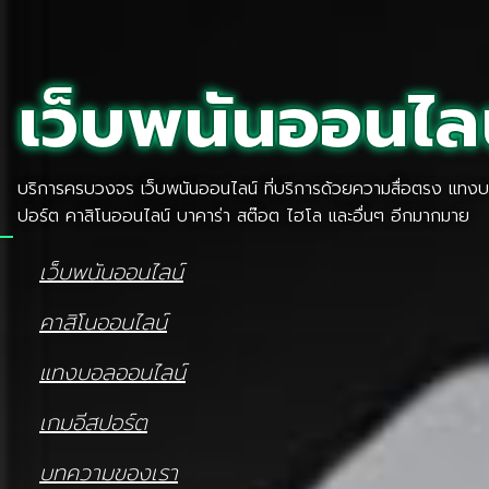
เว็บพนันออนไล
บริการครบวงจร เว็บพนันออนไลน์ ที่บริการด้วยความสื่อตรง แทง
ปอร์ต คาสิโนออนไลน์ บาคาร่า สต๊อต ไฮโล และอื่นๆ อีกมากมาย
เว็บพนันออนไลน์
คาสิโนออนไลน์
แทงบอลออนไลน์
เกมอีสปอร์ต
บทความของเรา