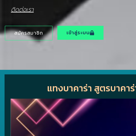
ติดต่อเรา
เข้าสู่ระบบ
สมัครสมาชิก
แทงบาคาร่า สูตรบาคาร่า