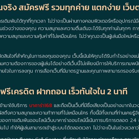
งินจริง สมัครฟรี รวมทุกค่าย แตกง่าย เว
ำการเดิมพันได้ทุกที่ทุกเวลา ไม่ว่าจะเป็นผ่านทางคอมพิวเตอร์หรืออุปกรณ์มื
ล็อตในช่วงว่างของคุณ ความสนุกและความตื่นเต้นจะได้รับทุกท่านในทุกๆ ก
ับความสนุกและความคุ้มค่าที่ไม่เหมือนใคร ไม่ว่าคุณจะเป็นผู้เล่นมือใหม
รตัดสินใจที่สำคัญในการลงทุนของคุณ เว็บนี้เน้นให้คุณได้รับกำไรอย่าง
มต้องการของผู้เล่นได้อย่างดีเว็บนี้ไม่เพียงมีการให้บริการเกมพนันที
บายใจในการลงทุน การเลือกเว็บที่มีมาตรฐานและคุณภาพสามารถรองรับก
ฟรีเครดิต ฝากถอน เร็วทันใจใน 2 นาที
บาคาร่า168
เข้ามาใช้บริการ
และถือเป็นเว็บที่มีชื่อเสียงเป็นอย่างมาก
ึงความสนุกและความท้าทายที่ไม่เหมือนใคร ทั้งนี้มีทั้งเกมที่ท่านเคยรู้จ
ของการเดิมพันออนไลน์เว็บบาคาร่าออนไลน์นี้เน้นการบริการตลอด 24
ป ทำให้ผู้เล่นสามารถเข้าสู่ระบบได้ตลอดเวลา ไม่ว่าจะเป็นในช่วงเวลาว่