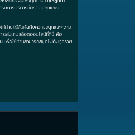
งสัยของผู้เล่นทุกท่าน ทำให้ลูกค้า
้รับการบริการที่ครอบคลุมและมี
ให้ท่านได้สัมผัสกับความสนุกและความ
รเล่นเกมสล็อตออนไลน์ที่ที่นี่ คือ
ล่น เพื่อให้ท่านสามารถสนุกไปกับทุกราย