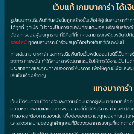
เว็บแท้ เกมบาคาร่า ได้เ
รูปแบบการเดิมพันที่ทันสมัยนั้นถูกสร้างขึ้นเพื่อให้ผู้เล่นสามารถท
ได้ทุกที่ ทุกเมื่อ ไม่ว่าจะเป็นการเดิมพันก่อนเตะบอล หรือเล่นส
ต้องการของผู้เล่นทุกราย ที่นี่คือที่ที่ทุกคนสามารถเพลิดเพลินไปก
ออนไลน์
ทุกคนสามารถเข้าร่วมสนุกได้อย่างเต็มที่ที่เว็บพนันนี้
การเล่นเกม บาคาร่า และการเดิมพันกับเว็บพนันออนไลน์นี้เป็นกา
วงการการพนัน ทำให้สามารถพัฒนาและปรับให้การใช้งานเป็นไปตามควา
ประสิทธิภาพและคุณภาพของการให้บริการ เพื่อให้คุณมั่นใจและส
เล่นเป็นเรื่องสำคัญ
แทงบาคาร่า 
เว็บนี้ได้รับความไว้วางใจและความเชื่อมั่นจากผู้เล่นมากมายที่เลือก
ความหลากหลายและคุณภาพของเกมที่ที่นี่มีให้บริการ ท่านจะได้สัมผัสถ
ท่านอาจจะต้องการลองเล่น เพื่อต่อยอดความสนุกของท่านในโลก
และสะดวกสบายของลูกค้าทุกคนที่มีช่วงเวลาการลงทุนที่แตกต่างกันไ