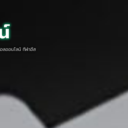
น์
บอลออนไลน์ กีฬาอีส