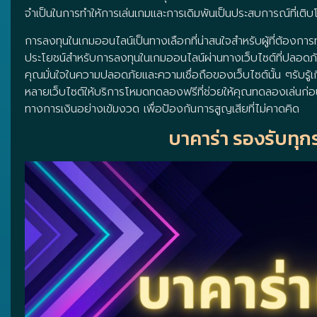
จำเป็นในการทำให้การเล่นเกมและการเดิมพันเป็นประสบการณ์ที่เติ
การลงทุนในเกมออนไลน์เป็นทางเลือกที่น่าสนใจสำหรับผู้ที่ต้องการ
ประโยชน์สำหรับการลงทุนในเกมออนไลน์ผ่านทางเว็บไซต์ที่ปลอดภ
คุณมั่นใจในความปลอดภัยและความเชื่อถือของเว็บไซต์นั้น ๆรับรู้
หลายเว็บไซต์ให้บริการโหมดทดลองฟรีที่ช่วยให้คุณทดลองเล่นก่อ
ทางการเงินอย่างเข้มงวด เพื่อป้องกันการสูญเสียที่ไม่คาดคิด
บาคาร่า รองรับทุกร