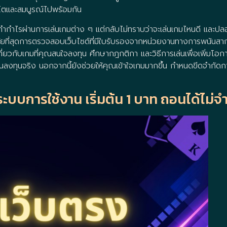
บโตและสมบูรณ์ไปพร้อมกัน
ทำกำไรผ่านการเล่นเกมต่าง ๆ แต่กลับไม่ทราบว่าจะเล่นเกมไหนดี และปลอดภ
ัยที่สุดการตรวจสอบเว็บไซต์ที่มีใบรับรองจากหน่วยงานทางการพนันสา
เกี่ยวกับเกมที่คุณสนใจลงทุน ศึกษากฎกติกา และวิธีการเล่นเพื่อเพิ่ม
นลงทุนจริง นอกจากนี้ยังช่วยให้คุณเข้าใจเกมมากขึ้น กำหนดขีดจำกัด
ะบบการใช้งาน เริ่มต้น 1 บาท ถอนได้ไม่จ