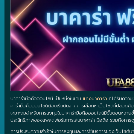
บาคาร่ามือถือออนไลน์ เป็นหนึ่งในเกม
แทงบาคาร่า
ที่ได้รับความ
คาร่ามือถือออนไลน์ต้องเริ่มต้นจากการเลือกหาเว็บไซต์ที่ปลอดภัยแ
เหมาะสมสำหรับการลงทุนในบาคาร่ามือถือออนไลน์มีขั้นตอนหลา
ประสิทธิภาพของแพลตฟอร์มการเล่นบาคาร่า มือถือ รวมถึงการดูร
การประสบความสำเร็จในการลงทุนและการใช้บริการของเว็บไซต์บาคาร่า