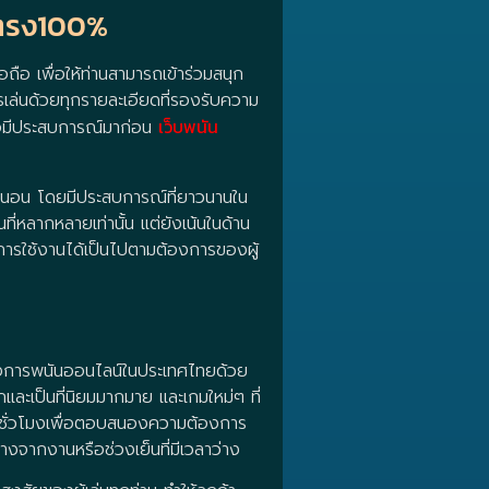
็บตรง100%
อถือ เพื่อให้ท่านสามารถเข้าร่วมสนุก
ารเล่นด้วยทุกรายละเอียดที่รองรับความ
เว็บพนัน
่หรือมีประสบการณ์มาก่อน
แน่นอน โดยมีประสบการณ์ที่ยาวนานใน
่หลากหลายเท่านั้น แต่ยังเน้นในด้าน
ารใช้งานได้เป็นไปตามต้องการของผู้
ในวงการพนันออนไลน์ในประเทศไทยด้วย
ักและเป็นที่นิยมมากมาย และเกมใหม่ๆ ที่
 ชั่วโมงเพื่อตอบสนองความต้องการ
างจากงานหรือช่วงเย็นที่มีเวลาว่าง