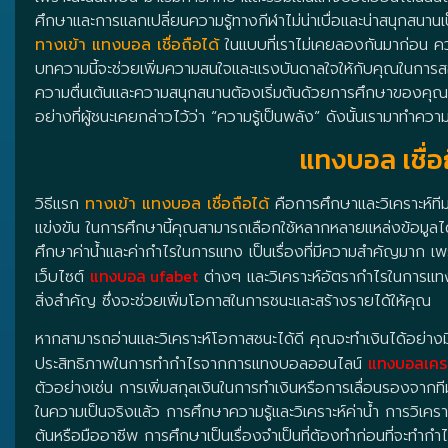
ศึกษาและการแลกเปลี่ยนความรู้ทางกีฬาไม่น่าเบื่อและน่าสนุกสน
ทางเข้า แทงบอล เชื่อถือได้
ในแบบที่เราไม่เคยลองกันมาก่อน คว
บทความนี้จะช่วยเพิ่มความสนใจและแรงบันดาลใจให้กับคุณในการสอ
ความตื่นเต้นและความสนุกสนานต้องเริ่มต้นด้วยการศึกษาของคุณเอง
อย่างที่ผู้ชนะเคยกล่าวไว้ว่า “ความรู้เป็นพลัง” ดังนั้นเรามาทำค
แทงบอล เชื่อถ
วิธีแรก
ทางเข้า แทงบอล เชื่อถือได้
คือการศึกษาและวิเคราะห์ที
แข่งขัน ในการศึกษานี้คุณสามารถเลือกใช้หลากหลายแหล่งข้อมูลได้
ศึกษาค่าน้ำและค่ากำไรในการแทง เป็นเรื่องที่มีความสำคัญมาก 
แทงบอล ufabet
เว็บไซต์
ต่างๆ และวิเคราะห์อัตรากำไรในการแทงฟุ
สิ่งสำคัญ ซึ่งจะช่วยเพิ่มโอกาสในการชนะและสร้างรายได้ให้คุณ
หากสามารถอ่านและวิเคราะห์โอกาสชนะได้ดี คุณจะทำเงินได้อย่างม
แทงบอลเคร
ประสิทธิภาพในการทำกำไรจากการแทงบอลออนไลน์
ตัวอย่างเช่น การเพิ่มสกุลเงินในการทำเงินหรือการเลื่อนรองจากท
ในความเป็นจริงแล้ว การศึกษาความรู้และวิเคราะห์ค่าน้ำ การวิเคราะห์
ต้นหรือมืออาชีพ การศึกษาเป็นเรื่องจำเป็นที่ต้องทำก่อนที่จะทำ