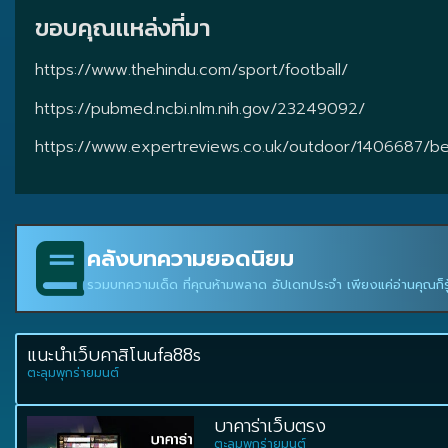
ขอบคุณเเหล่งที่มา
https://www.thehindu.com/sport/football/
https://pubmed.ncbi.nlm.nih.gov/23249092/
https://www.expertreviews.co.uk/outdoor/1406687/be
คลังบทความยอดนิยม
รวมบทความเด็ด ที่คุณห้ามพลาด อัปเดทประจำ เพียงแค่อ่านคุณก็ร
แนะนำเว็บคาสิโนufa88s
ตะลุมพุกร่ายมนต์
บาคาร่าเว็บตรง
ตะลุมพุกร่ายมนต์