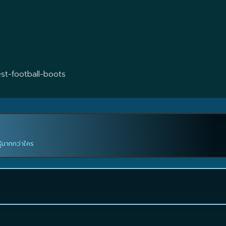
st-football-boots
ู้มากกว่าใคร