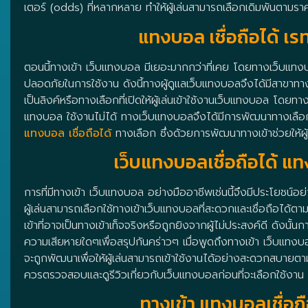
เตอร์ (odds) ที่หลากหลาย ทำให้ผู้เล่นสามารถเลือกเดิมพันตามราค
แทงบอล เชื่อถือได้ เรท
ตอนนี้ทางเข้า เว็บแทงบอล มีเยอะมากกว่าที่เคย โดยทางเว็บแทงบ
ปลอดภัยในการใช้งาน ดังนี้ทางผู้ดูแลเว็บแทงบอลจึงได้มีสาขาทางเ
เป็นลิงค์หรือทางเลือกที่เปิดให้ผู้เล่นเข้าใช้งานเว็บแทงบอล โดยท
แทงบอล ใช้งานไม่ได้ ทางเว็บแทงบอลจึงได้มีการพัฒนาทางเลือก
แทงบอล เชื่อถือได้
ทางเลือก ซึ่งด้วยการพัฒนาทางเข้าช่วยให้ผู้เ
เว็บแทงบอลเชื่อถือได้ แ
การที่มีทางเข้า เว็บแทงบอล อย่างมืออาชีพเช่นนี้จึงมีประโยชน์อย่า
ผู้เล่นสามารถเลือกใช้ทางเข้าเว็บแทงบอลที่สะดวกและเชื่อถือได้
เข้าที่อาจเป็นทางเข้าเท็จจริงหรือถูกยิงจากผู้ไม่ประสงค์ดี ดังน
ความเสียหายใดๆเพื่อสรุปกันคร่าวๆ เมื่อพูดถึงทางเข้า เว็บแทงบอล 
จะถูกพัฒนาเพื่อให้ผู้เล่นสามารถเข้าใช้งานได้อย่างสะดวกสบายตามต้
ควรตรวจสอบและดูรีวิวเกี่ยวกับเว็บแทงบอลก่อนที่จะเลือกใช้งาน 
ทางเข้า แทงบอลเชื่อถือ