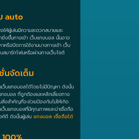
บบ auto
่อให้ผู้เล่นมีความสะดวกสบายและ
ยิ่งขึ้นทางเข้า เว็บแทงบอล นั้นอาจ
ัญหาหรือปิดการใช้งานบางทางเข้า เว็บ
บนสมาร์ทโฟนหรือผ่านทางเว็บไซต์
่นจัดเต็ม
้งานเว็บแทงบอลได้โดยไม่มีปัญหา ดังนั้น
แทงบอล ที่ถูกต้องและหลีกเลี่ยงทาง
ิ่งสำคัญที่จะช่วยป้องกันไม่ให้เกิด
้าเว็บแทงบอลที่มีคุณภาพและน่าเชื่อถือ
ดี ดังนั้นผู้เล่น
แทงบอล เชื่อถือได้
ีก 100%