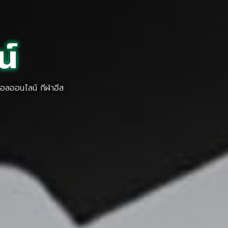
น์
บอลออนไลน์ กีฬาอีส