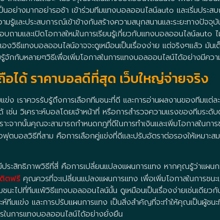
านเป็นอย่างมากอย่ารอช้า เข้าร่วมทีมแทงบอลออนไลน์auto และเริ่มประ
ามรู้และประสบการณ์เข้าข้างกันสร้างความสนุกสนานและระยะทางปัจจุบันที
บถามและเปิดโอกาสใหม่ในการเรียนรู้เกี่ยวกับแทงบอลออนไลน์auto ไม่ว
วิธีแทงบอลออนไลน์อาจจะดูเหมือนเป็นเรื่องง่าย แต่จริงๆแล้ว มันเต็ม
วามรู้จักกับหลายๆวิธีเพื่อเพิ่มโอกาสในการแทงบอลออนไลน์ได้อย่างมีความ
ือได้ ราคาบอลดีที่สุด เว็บใหญ่จ่ายจริง
มแข่ง เราควรรับรู้ถึงการเลือกทีมชนะที่ดี และการอ่านผลงานของทีมแต่
 เช่น วิเคราะห์บอลโดยเจ้าหน้าที่ หรือการสำรวจความแรงของทีมระดับต่า
เพราะจากนั้นคุณจะสามารถกำหนดกฎที่ดีในการทำเงินและเพิ่มโอกาสในการ
ตบอลวิธีที่สาม คือการเลือกคู่แข่งที่ดีและปรับอัตราต่อรองให้เหมาะสม 
ีประสิทธิภาพวิธีที่สี่ คือการเปลี่ยนแปลงแผนการแทง หากคุณรู้ว่าแผน
ดิตฟรี
คุณควรที่จะเปลี่ยนแปลงแผนการแทง เพื่อเพิ่มโอกาสในการชนะเ
ีมชนะไปที่ทีมแพ้วิธีแทงบอลออนไลน์นั้น ดูเหมือนเป็นเรื่องง่ายเช่นเด
ทีมแข่ง และการปรับแผนการแทง เป็นสิ่งสำคัญที่จะทำให้คุณเป็นผู้ชนะที่มีม
กำไรในการแทงบอลออนไลน์ได้อย่างยั่งยืน