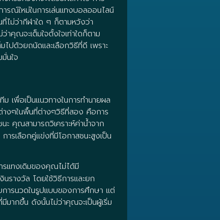
สบการณ์ใหม่ในการเล่นแทงบอลออนไลน์
่ไม่ว่ากีฬาใด ๆ ก็ตามหวังว่า
่าคุณจะเต็มใจตั้งใจเท่าใดก็ตาม
ไปด้วยถนัดและเลือกวิธีที่ดี เพราะ
มั่นใจ
ละทีม เพื่อเป็นแนวทางในการทำนายผล
งๆในพื้นที่ต่างๆวิธีที่สอง คือการ
ชนะ คุณสามารถวิเคราะห์ค่าน้ำจาก
การเลือกคู่แข่งที่มีโอกาสชนะสูงเป็น
การแทงเดิมของคุณไม่ได้มี
งินรางวัล โดยใช้วิธีการและยก
ียวกับการนวดในรูปแบบของการศึกษา แต่
ากขึ้น ดังนั้นไม่ว่าคุณจะเป็นผู้เริ่ม