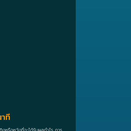
าที
ทิงหรือหวังที่จะได้รับผลกำไร การ