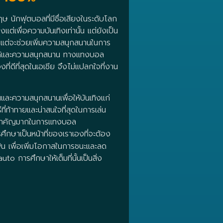
ฤษ นักฟุตบอลที่มีชื่อเสียงในระดับโลก
่เพื่อความบันเทิงเท่านั้น แต่ยังเป็น
ยงแต่จะช่วยเพิ่มความสนุกสนานในการ
ายได้และความสนุกสนาน ทางแทงบอล
ดีที่สุดในเอเชีย จึงไม่แปลกใจที่งาน
ความสนุกสนานเพื่อให้บันเทิงแก่
่ท้าทายและน่าสนใจที่สุดในการเล่น
งที่สำคัญมากในการแทงบอล
รศึกษาเป็นหน้าที่ของเราเองที่จะต้อง
น เพื่อเพิ่มโอกาสในการชนะและลด
o การศึกษาให้เต็มที่นั้นเป็นสิ่ง