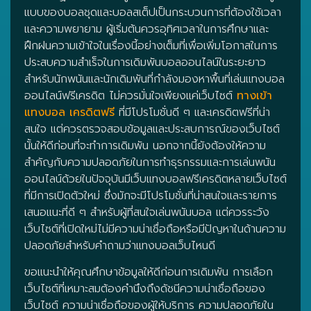
แบบของบอลชุดและบอลสเต็ปเป็นกระบวนการที่ต้องใช้เวลา
และความพยายาม ผู้เริ่มต้นควรอุทิศเวลาในการศึกษาและ
ฝึกฝนความเข้าใจในเรื่องนี้อย่างเต็มที่เพื่อเพิ่มโอกาสในการ
ประสบความสำเร็จในการเดิมพันบอลออนไลน์ในระยะยาว
สำหรับนักพนันและนักเดิมพันที่กำลังมองหาพื้นที่เล่นแทงบอล
ออนไลน์ฟรีเครดิต ไม่ควรมั่นใจเพียงแค่เว็บไซต์
ทางเข้า
แทงบอล เครดิตฟรี
ที่มีโปรโมชั่นดี ๆ และเครดิตฟรีที่น่า
สนใจ แต่ควรตรวจสอบข้อมูลและประสบการณ์ของเว็บไซต์
นั้นให้ดีก่อนที่จะทำการเดิมพัน นอกจากนี้ยังต้องให้ความ
สำคัญกับความปลอดภัยในการทำธุรกรรมและการเล่นพนัน
ออนไลน์ด้วยในปัจจุบันมีเว็บแทงบอลฟรีเครดิตหลายเว็บไซต์
ที่มีการเปิดตัวใหม่ ซึ่งมักจะมีโปรโมชั่นที่น่าสนใจและรายการ
เสนอแนะที่ดี ๆ สำหรับผู้ที่สนใจเล่นพนันบอล แต่ควรระวัง
เว็บไซต์ที่เปิดใหม่ไม่มีความน่าเชื่อถือหรือมีปัญหาในด้านความ
ปลอดภัยสำหรับคำถามว่าแทงบอลเว็บไหนดี
ขอแนะนำให้คุณศึกษาข้อมูลให้ดีก่อนการเดิมพัน การเลือก
เว็บไซต์ที่เหมาะสมต้องคำนึงถึงดัชนีความน่าเชื่อถือของ
เว็บไซต์ ความน่าเชื่อถือของผู้ให้บริการ ความปลอดภัยใน