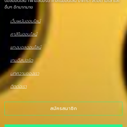
บอลออนไลน์ กีฬาอีสปอร์ต คาสิโนออนไลน์ บาคาร่า สต๊อต ไฮโล และ
อื่นๆ อีกมากมาย
เว็บพนันออนไลน์
คาสิโนออนไลน์
แทงบอลออนไลน์
เกมอีสปอร์ต
บทความของเรา
ติดต่อเรา
สมัครสมาชิก