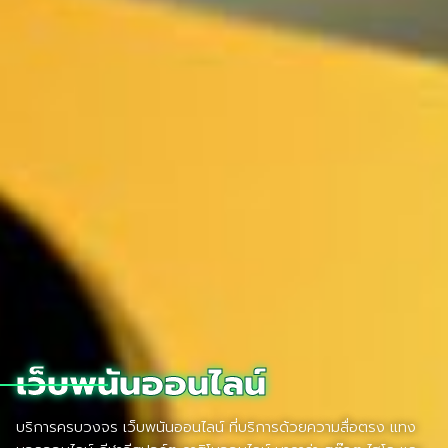
เว็บพนันออนไลน์
บริการครบวงจร เว็บพนันออนไลน์ ที่บริการด้วยความสื่อตรง แทง