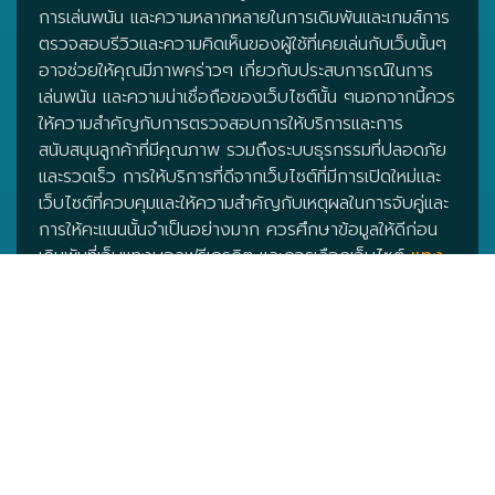
การเล่นพนัน และความหลากหลายในการเดิมพันและเกมส์การ
ตรวจสอบรีวิวและความคิดเห็นของผู้ใช้ที่เคยเล่นกับเว็บนั้นๆ
อาจช่วยให้คุณมีภาพคร่าวๆ เกี่ยวกับประสบการณ์ในการ
เล่นพนัน และความน่าเชื่อถือของเว็บไซต์นั้น ๆนอกจากนี้ควร
ให้ความสำคัญกับการตรวจสอบการให้บริการและการ
สนับสนุนลูกค้าที่มีคุณภาพ รวมถึงระบบธุรกรรมที่ปลอดภัย
และรวดเร็ว การให้บริการที่ดีจากเว็บไซต์ที่มีการเปิดใหม่และ
เว็บไซต์ที่ควบคุมและให้ความสำคัญกับเหตุผลในการจับคู่และ
การให้คะแนนนั้นจำเป็นอย่างมาก ควรศึกษาข้อมูลให้ดีก่อน
เดิมพันที่เว็บแทงบอลฟรีเครดิต และควรเลือกเว็บไซต์
แทง
บอล เครดิตฟรี
ที่มีความน่าเชื่อถือ ปลอดภัย และมีการให้
บริการที่ดีเพื่อให้คุณสามารถเพลิดเพลินกับการแทงบอล
ออนไลน์ได้อย่างมั่นใจราคาบอลสูงต่ำ หรือที่เรียกว่า
Over/Under (O/U) เป็นการพิจารณาและทำนายจำนวน
ประตูรวมที่ทีมฝ่ายเจ้าบ้านและทีมฝ่ายเยือนจะทำในการแข่งขัน
เป้าหมายของการวิเคราะห์ O/U คือการทำนายว่าจำนวน
ประตูทั้งหมดในการแข่งขันจะมีมากกว่า (Over) หรือน้อย
กว่า (Under) ตามราคาบอลที่กำหนดไว้ โดยไม่สนใจทีมที่ได้