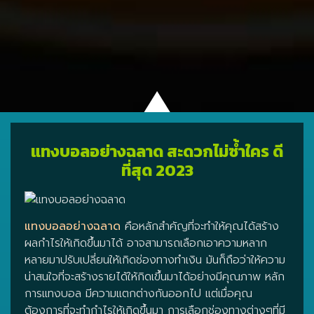
แทงบอลอย่างฉลาด
สะดวกไม่ซ้ำใคร ดี
ที่สุด 2023
แทงบอลอย่างฉลาด
คือหลักสำคัญที่จะทำให้คุณได้สร้าง
ผลกำไรให้เกิดขึ้นมาได้ อาจสามารถเลือกเอาความหลาก
หลายมาปรับเปลี่ยนให้เกิดช่องทางทำเงิน มันก็ถือว่าให้ความ
น่าสนใจที่จะสร้างรายได้ให้กิดเขึ้นมาได้อย่างมีคุณภาพ หลัก
การแทงบอล มีความแตกต่างกันออกไป แต่เมื่อคุณ
ต้องการที่จะทำกำไรให้เกิดขึ้นมา การเลือกช่องทางต่างๆที่มี