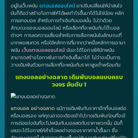
อยู่ในเว็บพนัน
แทงบอลออนไลน์
มาปรับเปลี่ยนให้น่าสนใจ
มันก็ถือว่าสร้างโอกาสให้ได้ผลกำไรขึ้นมาได้ไม่ใช่น้อย หลัก
การแทงบอล สำหรับการทำเงินกับบอลนั้น ไม่ว่าด้วย
ลักษณะของบอลออนไลน์ หรือเลือกที่จะพนันกับโต๊ะบอล
ต่างๆ การลดความเสี่ยงสำหรับการเลือกพนันในลักษณะที่
มากพอสมควร หรือใช้หลักการที่มากกว่าหนึ่งหลักการเอามา
พนัน
เว็บแทงบอลออนไลน์
มันจะได้โอกาสให้นักพนัน
สามารถสร้างโอกาสในการทำเงินขึ้นมาได้ ไม่ว่าจะเป็นการ
วางเดิมพันด้วยการเลือกที่จะพนันกับราคาสูงต่ำพร้อมกัน
แทงบอลอย่างฉลาด
เดิมพันบอลแบบครบ
วงจร อันดับ 1
แทงบอล อย่างฉลาด
แม้การเดิมพันกับราคาอีกทั้งบอลต่อ
หรือบอลรอง แค่คุณอาจจะต้องเข้าไปวางเดิมพันก่อนที่จะมี
การต่อแข่งขันที่จะไปพนันกับบอลสดกับราคาพวกนั้น มันก็
เลยจะได้โอกาสให้สำเร็จผลต่างของราคาค่าน้ำขึ้นมา ซึ่ง