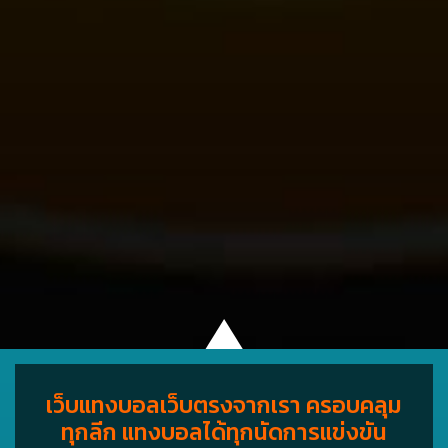
เว็บแทงบอลเว็บตรงจากเรา ครอบคลุม
ทุกลีก แทงบอลได้ทุกนัดการแข่งขัน