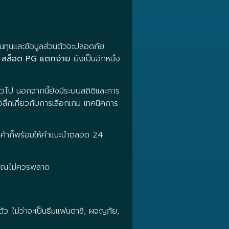
งินทุนและข้อมูลส่วนตัวจะปลอดภัย
้
สล็อต PG แตกง่าย
ยังเป็นอีกหนึ่ง
่วไป นอกจากนี้ยังมีระบบสถิติและการ
ลึกเกี่ยวกับการเลือกเกม เทคนิคการ
รลูกค้าก็พร้อมให้คำแนะนำตลอด 24
ี่คุณไม่ควรพลาด
ัว ไม่ว่าจะเป็นธีมแฟนตาซี, ผจญภัย,