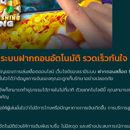
 ระบบฝากถอนอัตโนมัติ รวดเร็วทันใจ
ัญของการเล่นสล็อตออนไลน์ เว็บไซต์ของเรามีระบบ
ฝากถอนสล็อต PG
ะมั่นใจได้ว่าข้อมูลการเงินของคุณจะถูกเก็บรักษาอย่างปลอดภัย
พก็สามารถทำธุรกรรมได้ภายในไม่กี่นาที ด้วยเทคโนโลยีนี้ คุณสามารถเร
สำคัญ
้ผู้เล่นมั่นใจว่าไม่มีการโกงหรือปัญหาทางการเงินเกิดขึ้น การบริกา
นมัติช่วยให้การเดิมพันราบรื่น ไม่มีสะดุด และสร้างประสบการณ์การเล่