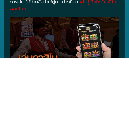
การเล่น ได้ง่ายจึงทำให้ผู้คน ต่างนิยม
เข้าสู่เว็บไซต์คาสิโน
ออ
นไลน์
เล่นคาสิโนผ่านมือถือ เป็นแหล่งรวบรวม ของ
เกม คาสิโน มากมายกว่า 100 เกม ให้คุณได้
เข้าไป เลือกเล่น
ไม่ว่าจะเป็น ในเกมลักษณะใดก็ตาม ที่คุณถนัด ก็สามารถร่วม
เล่นพนันออนไลน์ผ่านมือถือ
ได้ทันที เพียงคุณกดตัดสินใจ
สมัครสมาชิกและ รอรับ SMS ยืนยัน ผ่านเบอร์มือถือของ