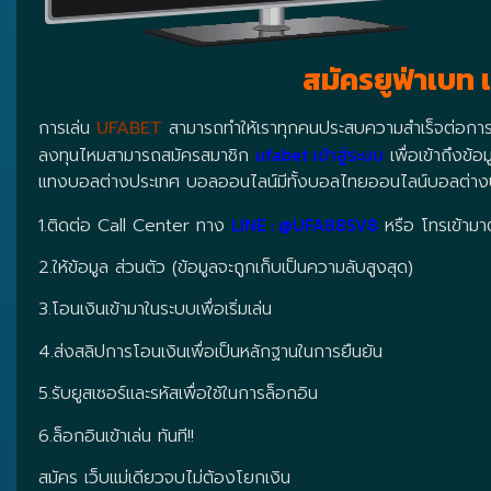
สมัครยูฟ่าเบท 
การเล่น
UFABET
สามารถทำให้เราทุกคนประสบความสำเร็จต่อการลง
ufabet เข้าสู่ระบบ
ลงทุนไหมสามารถสมัครสมาชิก
เพื่อเข้าถึงข้
แทงบอลต่างประเทศ บอลออนไลน์มีทั้งบอลไทยออนไลน์บอลต่างประ
LINE : @UFA88SV8
1.ติดต่อ Call Center ทาง
หรือ โทรเข้ามา
2.ให้ข้อมูล ส่วนตัว (ข้อมูลจะถูกเก็บเป็นความลับสูงสุด)
3.โอนเงินเข้ามาในระบบเพื่อเริ่มเล่น
4.ส่งสลิปการโอนเงินเพื่อเป็นหลักฐานในการยืนยัน
5.รับยูสเซอร์และรหัสเพื่อใช้ในการล็อกอิน
6.ล็อกอินเข้าเล่น ทันที!!
สมัคร เว็บแม่เดียวจบไม่ต้องโยกเงิน