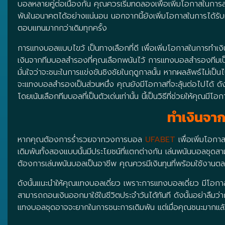
บอลหลายคู่ต่อเนื่องกัน คุณควรเริ่มทดลองเพื่อเพิ่มโอกาสในก
พันในอนาคตได้อย่างแน่นอน นอกจากนี้ยังเพิ่มโอกาสในการได้ร
ตอบแทนมากกว่าเดิมทุกครั้ง
การแทงบอลแบบไขว้ เป็นทางเลือกที่ดี เพื่อเพิ่มโอกาสในการทำเง
เงินจากทีมบอลสำรองที่คุณเลือกพนันไว้ การแทงบอลสำรองทีมเป็
มั่นใจว่าจะชนะในการแข่งขันชิงชัยในฤดูกาลนั้น หากผลลัพธ์ไม่เป็
จะแทงบอลสำรองเป็นส่วนหนึ่ง คุณยังมีโอกาสที่จะลุ้นต่อไปได้ ดั
โดยเน้นเลือกทีมบอลที่เป็นตัวเด่นเท่านั้น นี้เป็นวิธีที่ช่วยให้คุณ
ทำเงินจา
หากคุณต้องการร่ำรวยจากวงการบอล
UFABET
เพื่อเพิ่มโอก
เดิมพันทั้งสองแบบนั้นมีประโยชน์ที่แตกต่างกัน เล่นพนันบอลช
ต้องการเล่นพนันบอลเป็นอาชีพ คุณควรมีเงินทุนที่พร้อมใช้งานต
ดังนั้นแนะนำให้คุณแทงบอลเดี่ยว เพราะการแทงบอลเดี่ยว มีโอก
สามารถถอนเงินออกมาใช้ในชีวิตประจำวันได้ทันที ดังนั้นอย่าลืม
แทงบอลชุดอาจจะยากในการชนะการเดิมพัน แต่เมื่อคุณชนะมากแล้ว