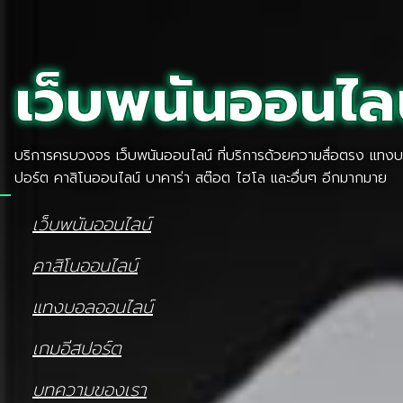
เว็บพนันออนไล
บริการครบวงจร เว็บพนันออนไลน์ ที่บริการด้วยความสื่อตรง แทง
ปอร์ต คาสิโนออนไลน์ บาคาร่า สต๊อต ไฮโล และอื่นๆ อีกมากมาย
เว็บพนันออนไลน์
คาสิโนออนไลน์
แทงบอลออนไลน์
เกมอีสปอร์ต
บทความของเรา