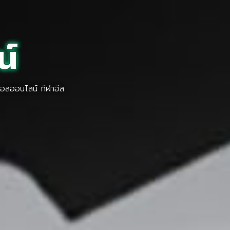
น์
บอลออนไลน์ กีฬาอีส