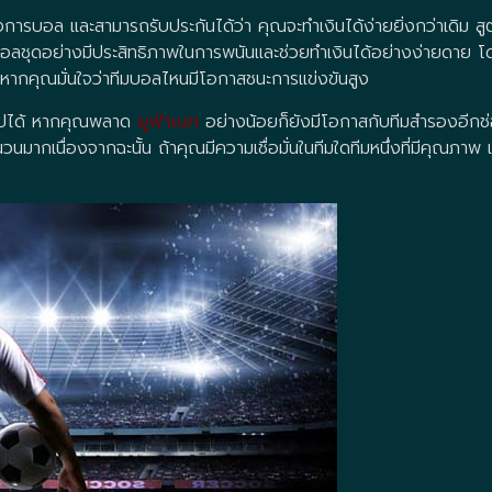
ารบอล และสามารถรับประกันได้ว่า คุณจะทำเงินได้ง่ายยิ่งกว่าเดิม 
บอลชุดอย่างมีประสิทธิภาพในการพนันและช่วยทำเงินได้อย่างง่ายดาย 
อหากคุณมั่นใจว่าทีมบอลไหนมีโอกาสชนะการแข่งขันสูง
็นไปได้ หากคุณพลาด
ยูฟ่าเบท
อย่างน้อยก็ยังมีโอกาสกับทีมสำรองอีกช
มากเนื่องจากฉะนั้น ถ้าคุณมีความเชื่อมั่นในทีมใดทีมหนึ่งที่มีคุณภ