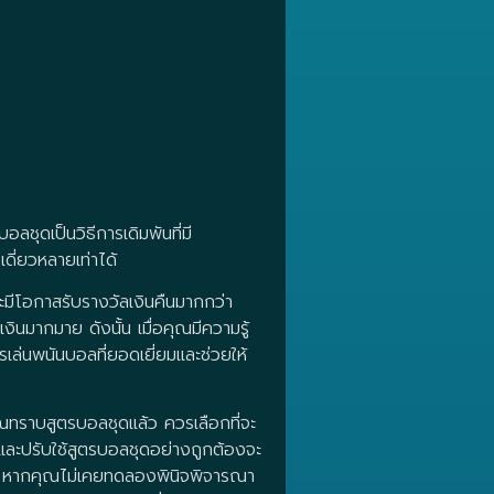
ลชุดเป็นวิธีการเดิมพันที่มี
ดี่ยวหลายเท่าได้
ราจะมีโอกาสรับรางวัลเงินคืนมากกว่า
งินมากมาย ดังนั้น เมื่อคุณมีความรู้
ล่นพนันบอลที่ยอดเยี่ยมและช่วยให้
ทราบสูตรบอลชุดแล้ว ควรเลือกที่จะ
และปรับใช้สูตรบอลชุดอย่างถูกต้องจะ
้น หากคุณไม่เคยทดลองพินิจพิจารณา