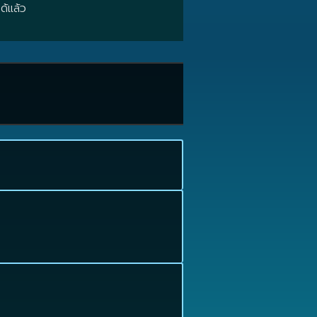
ด้แล้ว