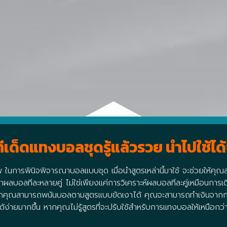
ีเด็ดแทงบอลชุดรู้แล้วรวย นำไปใช้ได้
ภาพ ในการพินิจพิจารณาบอลแบบชุด เมื่อนำสูตรเหล่านี้มาใช้ จะช่วยให้
ผลบอลทีละหลายคู่ ไม่ใช่เพียงแค่การวิเคราะห์ผลบอลทีละคู่เหมือนการเด
่ยว หากคุณสามารถพนันบอลตามสูตรแบบขัดเงาได้ คุณจะสามารถทำเงินจากก
ง่ายมากขึ้น หากคุณไม่รู้สูตรที่จะปรับใช้สำหรับการแทงบอลให้เหนือกว่