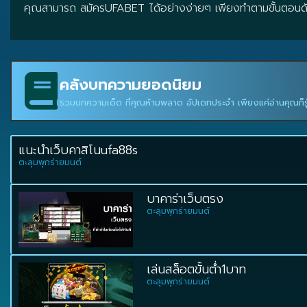
คุณสามารถ สมัครUFABET ได้อย่างง่ายๆ เพียงทำตามขั้นตอนดังนี
คลังบทความยอดนิยม
รวมบทความเด็ด ที่คุณห้ามพลาด อัปเดทประจำ เพียงแค่อ่านคุณก็ร
แนะนำเว็บคาสิโนufa88s
ตะลุมพุกร่ายมนต์
บาคาร่าเว็บตรง
ตะลุมพุกร่ายมนต์
เล่นสล็อตขั้นต่ำ1บาท
ตะลุมพุกร่ายมนต์