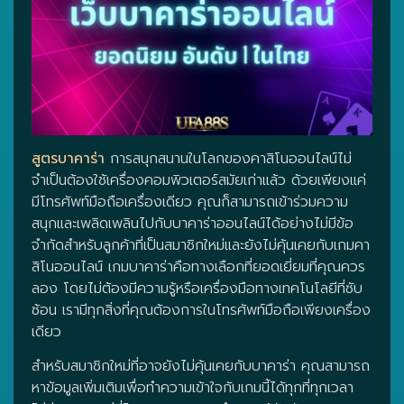
สูตรบาคาร่า
การสนุกสนานในโลกของคาสิโนออนไลน์ไม่
จำเป็นต้องใช้เครื่องคอมพิวเตอร์สมัยเก่าแล้ว ด้วยเพียงแค่
มีโทรศัพท์มือถือเครื่องเดียว คุณก็สามารถเข้าร่วมความ
สนุกและเพลิดเพลินไปกับบาคาร่าออนไลน์ได้อย่างไม่มีข้อ
จำกัดสำหรับลูกค้าที่เป็นสมาชิกใหม่และยังไม่คุ้นเคยกับเกมคา
สิโนออนไลน์ เกมบาคาร่าคือทางเลือกที่ยอดเยี่ยมที่คุณควร
ลอง โดยไม่ต้องมีความรู้หรือเครื่องมือทางเทคโนโลยีที่ซับ
ซ้อน เรามีทุกสิ่งที่คุณต้องการในโทรศัพท์มือถือเพียงเครื่อง
เดียว
สำหรับสมาชิกใหม่ที่อาจยังไม่คุ้นเคยกับบาคาร่า คุณสามารถ
หาข้อมูลเพิ่มเติมเพื่อทำความเข้าใจกับเกมนี้ได้ทุกที่ทุกเวลา