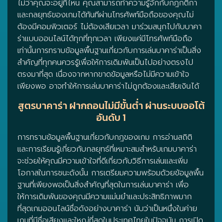
ไม่ว่าคุณจะอยู่ที่ไหน คุณสามารถทำความรู้จักกับกฎกติกา
และกลยุทธ์ของเกมได้ทันทีผ่านโทรศัพท์มือถือของคุณไม่
ต้องมีคอมพิวเตอร์ ไม่ต้องเสียเวลา มาร่วมสนุกไปกับบาคา
ร่าแบบออนไลน์ได้ทุกที่ทุกเวลา เพียงแค่มีโทรศัพท์มือถือ
เท่านั้นการทราบข้อมูลพื้นฐานเกี่ยวกับการเล่นบาคาร่าเป็นสิ่ง
สำคัญที่ทุกคนควรรู้เพื่อให้การเดิมพันเป็นไปอย่างตรงไป
ตรงมาที่สุด เนื่องจากหากขาดข้อมูลหรือไม่มีความเข้าใจ
เพียงพอ อาจทำให้การเล่นบาคาร่าไม่ถูกต้องและเสียเงินได้
สูตรบาคาร่า ฝากถอนไม่มีขั้นต่ำ ผ่านระบบออโต้
อันดับ 1
การทราบข้อมูลพื้นฐานเกี่ยวกับกฎของเกม การอ่านสถิติ
และการเรียนรู้เกี่ยวกับกลยุทธ์ที่เหมาะสมสำหรับเกมบาคาร่า
จะช่วยให้คุณมีความเข้าใจที่ดีเกี่ยวกับวิธีการเล่นและเพิ่ม
โอกาสในการชนะดังนั้น การเตรียมความพร้อมด้วยข้อมูลพื้น
ฐานที่เพียงพอเป็นสิ่งสำคัญที่สุดในการเล่นบาคาร่า เพื่อ
ให้การเดิมพันของคุณมีความแม่นยำและประสิทธิภาพมาก
ที่สุดเกมออนไลน์ชื่อดังอย่างบาคาร่า นับว่าเป็นหนึ่งในค่าย
เกมที่มีชื่อเสียงและใหญ่ที่สุดในประเทศไทยในปัจจุบัน การเปิด