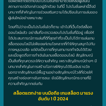
ข้อผิดพลาดแต่ก็ยังมีโปรโมชั่นที่เข้ามาช่วยเหลือผู้เล่นใน
สถานการณ์ดังกล่าวอยู่อีกด้วย ในที่นี้ โปรโมชั่นเหล่านี้จึงมี
บทบาทที่สำคัญในการช่วยเสริมความได้เปรียบในการเล่นของ
ผู้เล่นใหม่อย่างเหมาะสม
โดยที่ไม่ว่าจะเป็นโปรโมชั่นใดก็ตาม เข้าไปที่เว็บไซต์สล็อต
ออนไลน์แล้ว อย่าลืมที่จะตรวจสอบโปรโมชั่นที่มีอยู่ เพื่อให้
ได้ประสบการณ์การเล่นที่ดีที่สุดเท่าที่จะเป็นไปได้การเล่นเกม
สล็อตออนไลน์ไม่เพียงแค่เกมโชคลาภที่ทำให้คุณสนุกไปกับ
การหมุนวงล้อ แต่ยังเป็นการที่คุณสามารถทำเงินได้ด้วย
และเมื่อพูดถึงการทำเงินในเกมสล็อตออนไลน์ สัญลักษณ์
เป็นสิ่งที่คุณควรจะให้ความสำคัญ เพราะสัญลักษณ์ต่างๆ มี
บทบาทสำคัญในการสร้างโอกาสให้คุณได้รับเงินรางวัล
นอกจากสัญลักษณ์พื้นฐานอย่างสัญลักษณ์ไวล์ที่ช่วยให้
คุณสร้างช่องทางในการชนะ ยังมีสัญลักษณ์กระจายที่มี
ความสำคัญมากเช่นกัน
สล็อตแตกง่าย บนมือถือ เกมสล็อต มาแรง
อันดับ 1 ปี 2024