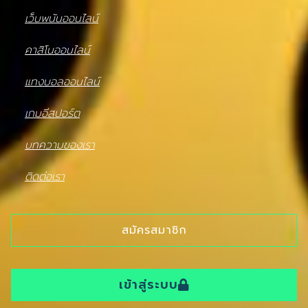
เว็บพนันออนไลน์
คาสิโนออนไลน์
แทงบอลออนไลน์
เกมอีสปอร์ต
บทความของเรา
ติดต่อเรา
สมัครสมาชิก
เข้าสู่ระบบ