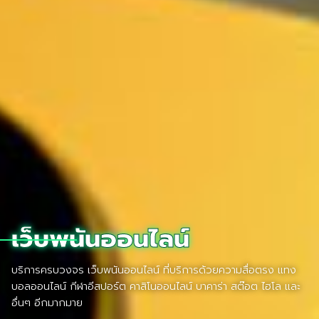
เว็บพนันออนไลน์
บริการครบวงจร เว็บพนันออนไลน์ ที่บริการด้วยความสื่อตรง แทง
บอลออนไลน์ กีฬาอีสปอร์ต คาสิโนออนไลน์ บาคาร่า สต๊อต ไฮโล และ
อื่นๆ อีกมากมาย