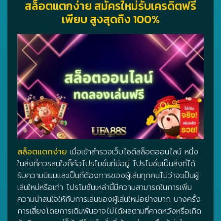
สล็อตแตกง่าย สมัครใหม่รับเครดิตฟรี
เพียบ สูงสุดถึง 100%
สล็อตแตกง่าย
เมื่อเข้าสำรวจเว็บไซต์สล็อตออนไลน์ หนึ่ง
ในสิ่งที่ควรสนใจก็คือโปรโมชั่นที่มีอยู่ โปรโมชั่นเป็นสิ่งที่ได้
รับความนิยมและเป็นที่ต้องการของผู้เล่นทุกคนไม่ว่าจะเป็นผู้
เล่นใหม่หรือเก่า โปรโมชั่นเหล่านี้มีความสามารถในการเพิ่ม
ความน่าสนใจให้กับการเล่นของผู้เล่นใหม่อย่างมาก บางครั้ง
การเสี่ยงโดยการเดิมพันอาจไม่ได้ผลตามที่คาดหวังหรือเกิด