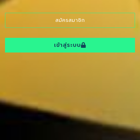
สมัครสมาชิก
เข้าสู่ระบบ