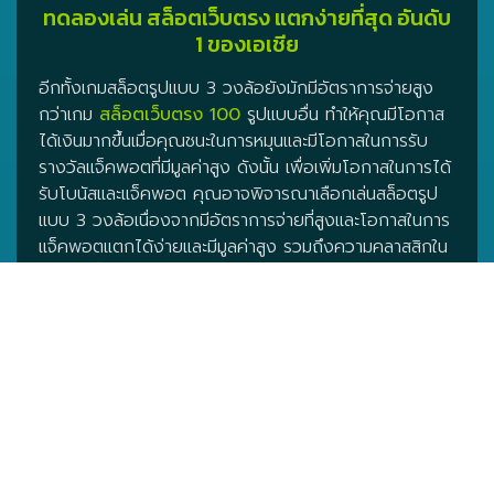
ทดลองเล่น สล็อตเว็บตรง แตกง่ายที่สุด อันดับ
1 ของเอเชีย
อีกทั้งเกมสล็อตรูปแบบ 3 วงล้อยังมักมีอัตราการจ่ายสูง
กว่าเกม
สล็อตเว็บตรง 100
รูปแบบอื่น ทำให้คุณมีโอกาส
ได้เงินมากขึ้นเมื่อคุณชนะในการหมุนและมีโอกาสในการรับ
รางวัลแจ็คพอตที่มีมูลค่าสูง ดังนั้น เพื่อเพิ่มโอกาสในการได้
รับโบนัสและแจ็คพอต คุณอาจพิจารณาเลือกเล่นสล็อตรูป
แบบ 3 วงล้อเนื่องจากมีอัตราการจ่ายที่สูงและโอกาสในการ
แจ็คพอตแตกได้ง่ายและมีมูลค่าสูง รวมถึงความคลาสสิกใน
การเล่นที่จะทำให้คุณเพลิดเพลินและมีความสุขในระหว่างการ
เล่นเกมสล็อตออนไลน์
“สล็อต เว็บตรงไม่ผ่านเอเย่นต์ ไม่มีขั้นต่ำ” ได้เริ่มก่อนหน้านี้
และมีผู้คนหลายคนที่คงจะสงสัยเมื่อเห็นโฆษณาแบบนี้ หากไม่
曾มีประสบการณ์ในการเล่นสล็อตออนไลน์มาก่อน คงจะมี
ความสงสัยเกี่ยวกับรูปแบบและลักษณะของการเล่น เพื่อ
ความชัดเจนขึ้น เราจะมาทำความเข้าใจเกี่ยวกับเรื่องนี้ดูกัน
สล็อตเป็นเกมพนันที่ได้รับความนิยมมาอย่างยาวนาน และเมื่อ