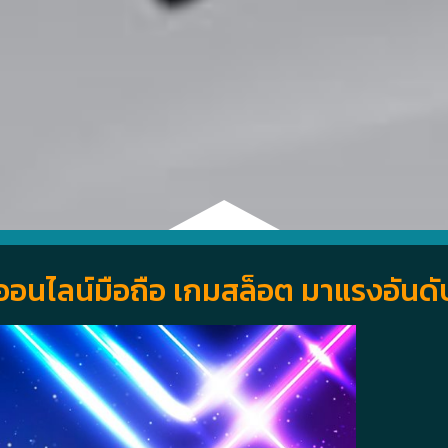
อนไลน์มือถือ เกมสล็อต มาแรงอันดับ