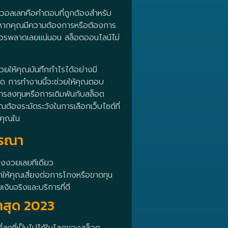
วอลเลทคือคำตอบที่ถูกต้องสำหรับ
อะ!หากคุณมีความต้องการหรือต้องการ
ม่ควรพลาดเลยแน่นอน สล็อตออนไลน์ไม่
่วยให้คุณบันทึกกำไรได้อย่างมี
ยงใด การทำงานนี้จะช่วยให้คุณตอบ
การลงทุนหรือการเดิมพันกับสล็อต
คุณต้องระมัดระวังในการเลือกเว็บไซต์ที่
งคุณใน
ารณา
้งงงวยเลยทีเดียว
จทำให้คุณเสี่ยงต่อการโกงหรือขาดทุน
เงินจริงและบริการที่ดี
าสุด 2023
ี่สุดที่เป็นไปได้ในโลกของสล็อต