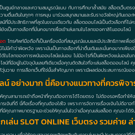
ป็นศูนย์กลางและความสมบูรณ์แบบ กับการศึกษาล้ำสมัย สล็อตเว็บตรง
ความตื่นเต้นในทุกๆ การหมุน มาร่วมสนุกสนานและรับรางวัลใหญ่กันเถ
ที่มีประสิทธิภาพที่สุดในขณะเดียวกัน สล็อตออนไลน์เป็นตัวเลือกที่ไ
เป็นทางเลือกที่มั่นคงมากเพื่อเข้าเล่นเกมในโลกของคาสิโนออนไลน์
็อต
โทรศัพท์มือถือก็เป็นเครื่องมือที่สมบูรณ์แบบและมีประสิทธิภาพเพื่อช
ม่มีคำว่าผิดหวัง เพราะมันเป็นทางเลือกที่น่าตื่นเต้นและมั่นคงมากเพี
ปได้ในโลกของการพนันออนไลน์แน่นอน ไม่มีอะไรที่เป็นผิดหวังแน่นอนใน
ไลน์ที่มีอยู่ในปัจจุบันเลยทีเดียวเมื่อคุณตัดสินใจที่จะเล่นสล็อตออนไลน์ 
วุ่นวาย การเลือกเว็บที่ใช่นั้นสำคัญมาก เพราะมีผลต่อประสบการณ์ขอ
ลน์ อย่างมาก นี่คือบางแนวทางที่ควรพิจ
แบบให้คุณสามารถเข้าถึงหน้าที่คุณต้องการได้โดยตรง ไม่ต้องรอหรือทำให
เงินที่ดี นี่คือเรื่องที่คุณต้องใส่ใจ เพราะการจัดการเรื่องเงินไม่ดีอา
ว็บที่มีคุณภาพมาตรฐานจะช่วยให้คุณมั่นใจว่าเมื่อคุณเล่นสล็อต คุณจะได้รับ
เล่น SLOT ONLINE เว็บตรง รวมค่าย ล่
งรอบคอบ เพื่อให้คุณสามารถเพลิดเพลินกับการเล่นและมีประสบการณ์ที่ดีท