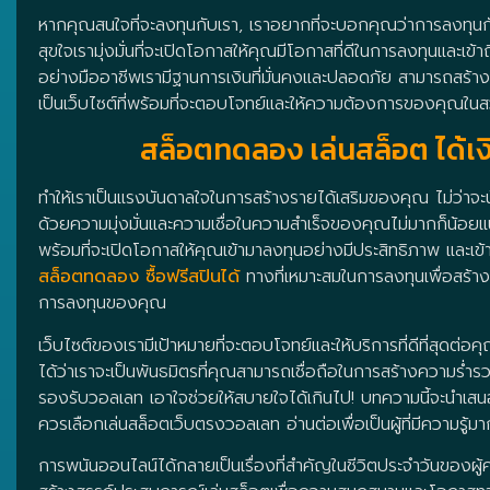
หากคุณสนใจที่จะลงทุนกับเรา, เราอยากที่จะบอกคุณว่าการลงทุน
สุขใจเรามุ่งมั่นที่จะเปิดโอกาสให้คุณมีโอกาสที่ดีในการลงทุนแล
อย่างมืออาชีพเรามีฐานการเงินที่มั่นคงและปลอดภัย สามารถสร้าง
เป็นเว็บไซต์ที่พร้อมที่จะตอบโจทย์และให้ความต้องการของคุณใน
สล็อตทดลอง เล่นสล็อต ได้เงิ
ทำให้เราเป็นแรงบันดาลใจในการสร้างรายได้เสริมของคุณ ไม่ว่าจ
ด้วยความมุ่งมั่นและความเชื่อในความสำเร็จของคุณไม่มากก็น้อ
พร้อมที่จะเปิดโอกาสให้คุณเข้ามาลงทุนอย่างมีประสิทธิภาพ และ
สล็อตทดลอง ซื้อฟรีสปินได้
ทางที่เหมาะสมในการลงทุนเพื่อสร้างร
การลงทุนของคุณ
เว็บไซต์ของเรามีเป้าหมายที่จะตอบโจทย์และให้บริการที่ดีที่สุด
ได้ว่าเราจะเป็นพันธมิตรที่คุณสามารถเชื่อถือในการสร้างความร่
รองรับวอลเลท เอาใจช่วยให้สบายใจได้เกินไป! บทความนี้จะนำเสนอ
ควรเลือกเล่นสล็อตเว็บตรงวอลเลท อ่านต่อเพื่อเป็นผู้ที่มีความรู้มาก
การพนันออนไลน์ได้กลายเป็นเรื่องที่สำคัญในชีวิตประจำวันของผู