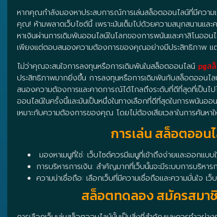
หากคุณกำลังมองหาประสบการณ์การเล่นสล็อตออนไลน์ที่มีความเ
คุณ! ห้ามพลาดเว็บไซต์นี้ เพราะมันเต็มไปด้วยความสนุกสนานและ
หาเงินผ่านการเดิมพันออนไลน์ในโลกของการพนันและคาสิโนออนไลน์
เพียงแต่ตอบสนองความต้องการของคุณอย่างมีประสิทธิภาพ แต่ยัง
pgสล
ไม่ว่าคุณจะสนใจการลงทุนหรือการเดิมพันในสล็อตออนไลน์
ประสิทธิภาพมากยิ่งขึ้น การลงทุนหรือการเดิมพันกับสล็อตออนไลน์ไ
สนองความต้องการและคาดการณ์ได้ไกลถึงระดับที่ดีที่สุดที่เป็นไ
ออนไลน์ในครั้งนี้และมันเป็นหนึ่งในทางเลือกที่ดีที่สุดในการพนันออน
เหมาะกับความต้องการของคุณ โดยไม่ต้องเสียเวลาในการค้นหาให้
การเล่น สล็อตออนไ
มองหาเมนูที่ใช่: เว็บไซต์ควรมีเมนูที่เข้าถึงง่ายและออก
การบริหารการเงิน: สำคัญมากที่เว็บนั้นจะมีระบบการบริหารการ
ความน่าเชื่อถือ: เลือกเว็บที่มีความเชื่อถือและความมั่นใจ เ
สล็อตทดลอง สมัครสมาชิก
การเลือกเว็บเล่นสล็อตออนไลน์นั้นเป็นสิ่งที่สำคัญและควรทำอย่า