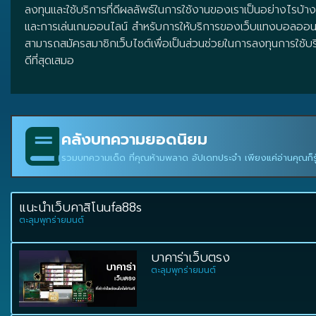
ลงทุนและใช้บริการที่ดีผลลัพธ์ในการใช้งานของเราเป็นอย่างไรบ้า
และการเล่นเกมออนไลน์ สำหรับการให้บริการของเว็บแทงบอลออนไล
สามารถสมัครสมาชิกเว็บไซต์เพื่อเป็นส่วนช่วยในการลงทุนการใช้บร
ดีที่สุดเสมอ
คลังบทความยอดนิยม
รวมบทความเด็ด ที่คุณห้ามพลาด อัปเดทประจำ เพียงแค่อ่านคุณก็ร
แนะนำเว็บคาสิโนufa88s
ตะลุมพุกร่ายมนต์
บาคาร่าเว็บตรง
ตะลุมพุกร่ายมนต์