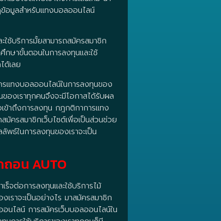
วดูข้อมูลสำหรับแทงบอลออนไลน์
ใช้บริการมั้ยสามารถสมัครสมาชิก
 ศึกษาขั้นตอนในการลงทุนและใช้
ได้เลย
มัครแทงบอลออนไลน์ในการลงทุนของ
ุนของเราทุกคนจึงจะมีโอกาสได้รับผล
ื่อเข้าถึงการลงทุน กฎกติกาการแทง
ครสมาชิกเว็บไซต์เพื่อเป็นส่วนช่วย
ลลัพธ์ในการลงทุนของเราจะเป็น
ฝากถอน AUTO
ร็จต่อการลงทุนและใช้บริการไม้
งเราจะเป็นอย่างไร มาสมัครสมาชิก
บอลออนไลน์ การสมัครเว็บบอลออนไลน์ใน