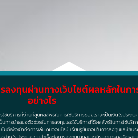
รลงทุนผ่านทางเว็บไซต์ผลหลักในการ
อย่างไร
้บริการที่ง่ายที่สุดผลลัพธ์ในการใช้บริการของเราจะเป็นเงินไร่ประสบ
 เป็นการนำเสนอตัวช่วยในการลงทุนและใช้บริการที่ดีผลลัพธ์ในการใช้บ
ซต์เพื่อเข้าถึงการเล่นเกมออนไลน์ เรียนรู้ขั้นตอนในการลงทุนและใช้บริก
เป็นอย่างไรประสบความสำเร็จต่อการลงทุนมากขนาดไหนสามารถสมัครสมาชิก