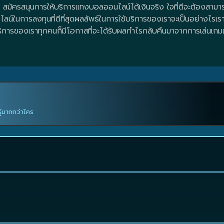
ง สมัครสนุนการให้บริการแทงบอลออนไลน์ได้เงินจริง ใจที่ดีจะต้องสามา
น์ในการลงทุนที่ดีที่สุดผลลัพธ์ในการใช้บริการของเราจะเป็นอย่างไร
ิการของเราทุกคนก็มีโอกาสที่จะได้รับผลกำไรกลับคืนมาจากการเล่นเกมเป
ู้มากกว่าใคร