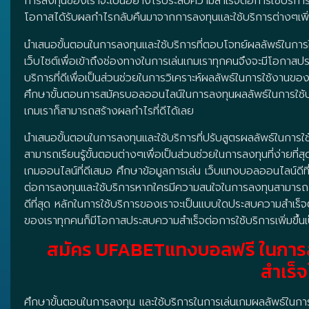
การลงทุนของเราจะเป็นอย่างไรประสบความสำเร็จต่อการใช้บริการ
โอกาสได้รับผลกำไรกลับคืนมาจากการลงทุนและใช้บริการต่างๆเพิ่ม
นำเสนอขั้นตอนในการลงทุนและใช้บริการที่ตอบโจทย์ผลลัพธ์ในกา
เว็บไซต์เพื่อเข้าถึงช่องทางในการเล่นเกมเราทุกคนจึงจะมีโอกาส
บริการที่ดีเพื่อเป็นส่วนช่วยในการวิเคราะห์ผลลัพธ์ในการใช้งาน
ศึกษาขั้นตอนการสมัครบอลออนไลน์ในการลงทุนผลลัพธ์ในการใช้บ
เกมเราก็สามารถสร้างผลกำไรที่ดีได้เลย
นำเสนอขั้นตอนในการลงทุนและใช้บริการที่ปรับสูตรผลลัพธ์ในการ
สามารถเรียนรู้ขั้นตอนต่างๆเพื่อเป็นส่วนช่วยในการลงทุนที่ง่าย
เกมออนไลน์ที่ดีเสมอ ศึกษาข้อมูลการเล่น เว็บแทงบอลออนไลน์ดีท
ต่อการลงทุนและใช้บริการหากใครมีความสนใจในการลงทุนสามารถสมัค
ดีที่สุด หลักในการใช้บริการของเราจะเป็นแบบใดประสบความสำเร็จ
ของเราทุกคนก็มีโอกาสประสบความสำเร็จต่อการใช้บริการเพิ่มขึ้
สมัคร UFABETแทงบอลฟรี ในการลง
สำเร็
ศึกษาขั้นตอนในการลงทุน และใช้บริการในการเล่นเกมผลลัพธ์ในก