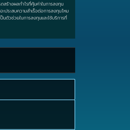
รถสร้างผลกำไรที่คุ้มค่าในการลงทุน
เราจะประสบความสำเร็จต่อการลงทุนไหม
็นตัวช่วยในการลงทุนและใช้บริการที่