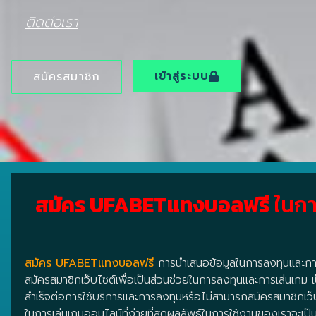
ติดต่อเรา
เข้าสู่ระบบ
สมัครสมาชิก
สมัคร UFABETแทงบอลฟรี
ในกา
สมัคร UFABETแทงบอลฟรี
การนำเสนอข้อมูลในการลงทุนและการใช
สมัครสมาชิกเว็บไซต์เพื่อเป็นส่วนช่วยในการลงทุนและการเล่นเกม
สำเร็จต่อการใช้บริการและการลงทุนหรือไม่สามารถสมัครสมาชิกเว็บไ
ในการเล่นเกมออนไลน์ที่ง่ายที่สุดผลลัพธ์ในการใช้งานของเราจะ