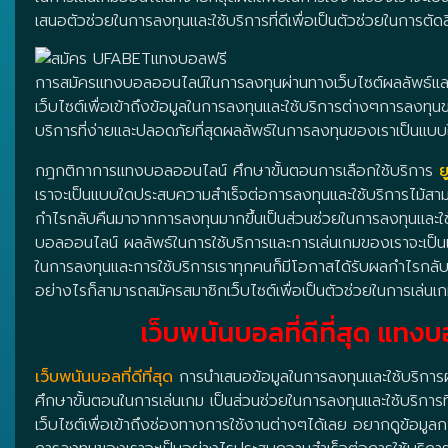
เสนอตัวช่วยในการลงทุนและใช้บริการที่ดีเพื่อเป็นตัวช่วยในการต
การสมัครแทงบอลออนไลน์ในการลงทุนผ่านทางเว็บไซต์ผลลัพธ์และ
เว็บไซต์เพื่อเข้าถึงข้อมูลในการลงทุนและใช้บริการต่างๆการลงท
บริการที่ง่ายและปลอดภัยที่สุดผลลัพธ์ในการลงทุนของเราเป็นแ
ย
กฎกติกาการแทงบอลออนไลน์ ศึกษาขั้นตอนการเลือกใช้บริการ
เราจะเป็นแบบใดประสบความสำเร็จต่อการลงทุนและใช้บริการไม้สามา
กำไรกลับคืนมาจากการลงทุนมากขึ้นเป็นส่วนช่วยในการลงทุนและใช
บอลออนไลน์ ผลลัพธ์ในการใช้บริการและการเล่นเกมของเราจะเป็น
ในการลงทุนและการใช้บริการเราทุกคนก็มีโอกาสได้รับผลกำไรกลับค
อย่างไรก็สามารถสมัครสมาชิกเว็บไซต์เพื่อเป็นตัวช่วยในการเล่นเ
เว็บพนันบอลที่ดีที่สุด แ
เว็บพนันบอลที่ดีที่สุด
การนำเสนอข้อมูลในการลงทุนและใช้บริการผ
ศึกษาขั้นตอนในการเล่นเกม เป็นส่วนช่วยในการลงทุนและใช้บริการ
เว็บไซต์เพื่อเข้าถึงช่องทางการใช้งานต่างๆได้เลย อยากดูข้อมู