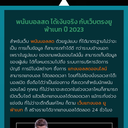
พนันบอลสด ได้เงินจริง กับเว็บตรงยู
ฟ่าเบท ปี 2023
สำหรับเว็บ
พนันบอลสด
ด้วยรูปแบบ ที่ได้มาตรฐานไม่ว่าจะ
เป็น การเก็บข้อมูล ก็สามารถทำได้ดี กว่าระบบข้างนอก
เพราะในรูปแบบ ของเกมพนันออนไลน์นั้น สามารถเก็บข้อมูล
ของผู้เล่น ได้ทั้งหมดรวมไปถึง ระบบการบริหารจัดการ
บัญชี การมีโบนัสต่างๆ ซึ่งการ
แทงบอลสดออนไลน์
สามารถแทงบอล ได้ตลอดเวลา โดยที่ไม่ต้องนั่งรอเวลาโต๊ะ
บอลเปิด ซึ่งถือได้ว่าเป็นช่องทาง ที่สะดวกสำหรับนักพนัน
ออนไลน์ ทุกคน ที่ไม่ว่าเราจะสะดวกในช่วงเวลาไหนก็สามารถ
เปิดเว็บไซต์ แล้วเลือกแทงบอลได้ตลอดเวลา แม้กระทั่งช่วง
แข่งขัน ที่ไม่ว่าจะดึกดื่นแค่ไหน ก็ตาม
เว็บแทงบอล ยู
ฟ่าเบท
ก็ สร้างรายได้จากแทงบอลได้ตลอด 24 ชั่วโมง