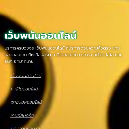
เว็บพนันออนไลน์
บริการครบวงจร เว็บพนันออนไลน์ ที่บริการด้วยความสื่อตรง แทง
บอลออนไลน์ กีฬาอีสปอร์ต คาสิโนออนไลน์ บาคาร่า สต๊อต ไฮโล และ
อื่นๆ อีกมากมาย
เว็บพนันออนไลน์
คาสิโนออนไลน์
แทงบอลออนไลน์
เกมอีสปอร์ต
บทความของเรา