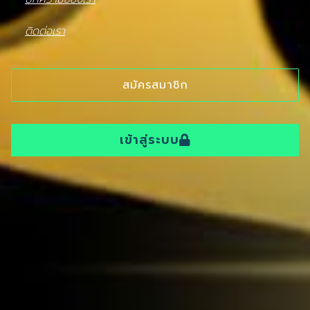
ติดต่อเรา
สมัครสมาชิก
เข้าสู่ระบบ