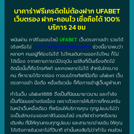
บาคาร่าฟรีเครดิตไม่ต้องฝาก UFABET
เว็บตรอง ฝาก-ถอนไว เชื่อถือได้ 100%
บริการ 24 ชม
พนันผ่าน คาสิโนออนไลน์
UFABET
เว็บตรงทางเข้า รวยได้
จริงหรือไม่
บาคาร่าฟรีเครดิตไม่ต้องฝาก
ช่วงนี้อาจพบว่า
หลายๆ คนอยู่ที่ห้องไม่ได้ ไปไหนเดินทางออกไปไหน ก็ไม่
ได้เนื่อง จากสถานการณ์ปัจจุบัน แต่สิ่งที่เป็นเรื่องติดไม้
ติดมือนั้นก็คือโทรศัพท์ และคงพลาดไม่ได้ สำหรับใครบาง
คน ที่หารายได้จากช่อง ทางบนโทรศัพท์มือถือ ufabet เว็บ
ตรงทางเข้า มือถือ หนึ่งเดียวนั่น ก็คือการเข้าสู่เว็บยูฟ่าเบท
ทำไมเว็บ ufabet888 จึงเป็นที่นิยมมายาวนาน และกำลัง
เป็นที่นิยมอย่างต่อเนื่อง เพราะด้วยการให้บริการที่ครบครัน
ในหน้าเว็บหนึ่งเดียว ที่พร้อมให้บริการคุณ ทุกรูปแบบไม่ว่า
จะเป็นลักษณะของคาสิโนออนไลน์ เกมกีฬาต่างๆหรือเกม
เดิมพัน ที่มีให้คุณครบทุกรูปแบบ และสามารถจ่ายเงิน ให้คุณ
ได้จริงภายในเวลาไม่กี่วินาที เท่านั้นสงสัยไม่ว่าทำไม คนส่วน