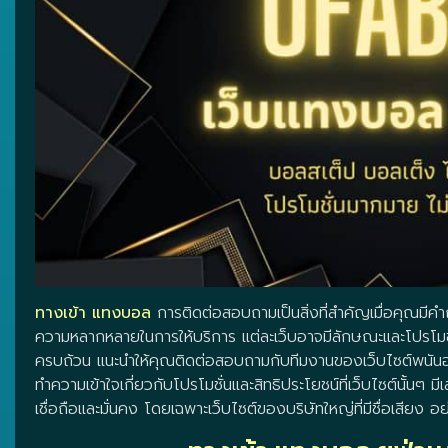
ทางเข้า แทงบอล
การติดต่อสอบถามเป็นสิ่งที่สำคัญเมื่อคุณมีคำถ
ความหลากหลายในการให้บริการ แต่ละเว็บอาจมีลักษณะและโปรโมชั่
ครบถ้วน แนะนำให้คุณติดต่อสอบถามกับทีมงานของเว็บไซต์พนันออนไล
ทำความเข้าใจเกี่ยวกับโปรโมชั่นและสิทธิประโยชน์ที่เว็บไซต์นั้นๆ
เชื่อถือและมั่นคง โดยเฉพาะเว็บไซต์ของบริษัทใหญ่ที่มีชื่อเสียง อ