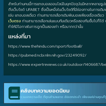
สำหรับท่านคนนี้การแทงบอลออนไลน์ในยุคปัจจุบันมีหลากหลายรูป
ถึงเว็บไซต์ UFABET ซึ่งเป็นหนึ่งในเว็บไซต์ที่มีช่องทางในการเ
เช่น แทงบอลเดี่ยว ท่านสามารถเลือกเดิมพันบอลเพียงเรื่องเด
เว็บตรง
ท่านสามารถเลือกเล่นแบบทีมเดียวหรือสองทีมขึ้นไปก็ได้ 
ทำให้มีโอกาสในการถูกเป็นสองเท่า หรือมากกว่านั้น
เเหล่งที่มา
https://www.thehindu.com/sport/football/
https://pubmed.ncbi.nlm.nih.gov/23249092/
https://www.expertreviews.co.uk/outdoor/1406687/be
คลังบทความยอดนิยม
รวมบทความเด็ด ที่คุณห้ามพลาด อัปเดทประจำ เพียงแค่อ่านคุณก็ร