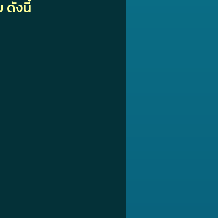
ดังนี้