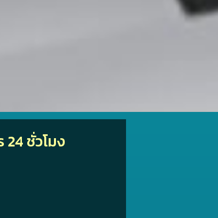
 24 ชั่วโมง