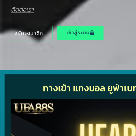
ติดต่อเรา
เข้าสู่ระบบ
สมัครสมาชิก
ทางเข้า แทงบอล ยูฟ่าเบท