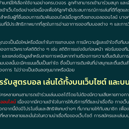
่าเบทมีให้เลือกใช้งานอย่างครบวงจร ลูกค้าสามารถเข้ามาร่วมสนุก และเ
าเว็บไซต์อย่างต่อเนื่องเพื่อให้ลูกค้ามีประสบการณ์การเล่นที่ดีที่สุด
อถือสำหรับผู้ที่ชื่นชอบการเดิมพันออนไลน์เมื่อพูดถึงแทงบอลออนไลน์ บาง
มที่มีประสิทธิภาพมากที่สุดในการอ่านอาการของทีมบอลต่าง ๆ และการวิเ
เป็นมือใหม่หรือมือเก๋าในการแทงบอล การมีความรู้และเข้าใจถึงทีมบอลที่
ารวิเคราะห์สถิติต่าง ๆ เช่น สถิติการแข่งขันก่อนหน้า ฟอร์มของทีม ก
ง
และแหล่งข้อมูลสำหรับสายการพนันหากท่านต้องการความตื่นเต้นในการ
ลนั้นจะมีคะแนนเต็มเป็นเท่าใด ซึ่งเป็นการเดิมพันที่น่าสนุกและตื่นเต้นส
ต้องการ ไม่ว่าจะเป็นเงินลงทุนมากหรือน้อย
รับสูตรบอล เล่นได้ทั้งบนเว็บไซต์ และบน
 ทำให้ใครหลายคนสามารถเข้าร่วมเล่นบอลได้โดยไม่ต้องมีความเสียหายทางก
ออนไลน์
เนื่องจากมีความเข้าใจในการให้บริการที่ดีและน่าเชื่อถือ ทาง
น นอกจากนี้ยังมีโปรโมชั่นและสิทธิพิเศษต่างๆ ที่มากมายให้กับสมาชิก เพื่อเ
ี่หลากหลายและมั่นใจในความน่าเชื่อถือของเว็บไซต์ การสมัครและเล่นบน