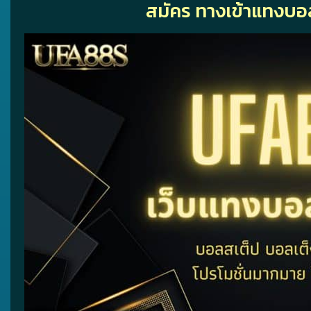
สมัคร ทางเข้าแทงบอล