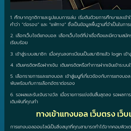
1. ศึกษากฎกติกาและรูปแบบการเล่น: เริ่มต้นด้วยการศึกษาและ
คำว่า “ต่อรอง” และ “แพ้ทาง” ซึ่งเป็นข้อมูลพื้นฐานที่จำเป็นในการเร
2. เลือกเว็บไซต์แทงบอล: เลือกเว็บไซต์ที่น่าเชื่อถือและมีความ
เรียบร้อย
3. เข้าสู่ระบบสมาชิก: เมื่อคุณลงทะเบียนเป็นสมาชิกแล้ว login เข้าสู่ร
4. เติมเครดิตหรือฝากเงิน: เติมเครดิตหรือทำการฝากเงินเข้าระบบใ
5. เลือกรายการและแทงบอล: เข้าสู่เมนูที่เกี่ยวข้องกับการแทงบอ
พันพร้อมกับการเลือกอัตราต่อรอง
6. รอผลและรับเงินรางวัล: เมื่อรายการแข่งขันสิ้นสุดลง รอผลกา
เดิมพันที่คุณทำ
ทางเข้าแทงบอล เว็บตรง เว็บแ
การแทงบอลออนไลน์เป็นสิ่งสนุกที่คุณสามารถทำได้จากคอมพิวเตอร์ห