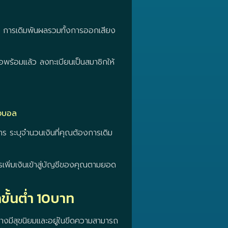
น การเดิมพันผลรวมทั้งการออกเสียง
่อพร้อมแล้ว ลงทะเบียนเป็นสมาชิกให้
งบอล
าร ระบุจำนวนเงินที่คุณต้องการเดิม
เพิ่มเงินเข้าสู่บัญชีของคุณตามยอด
ขั้นต่ำ 10บาท
ย่างมีสุขนิยมและอยู่ในขีดความสามารถ