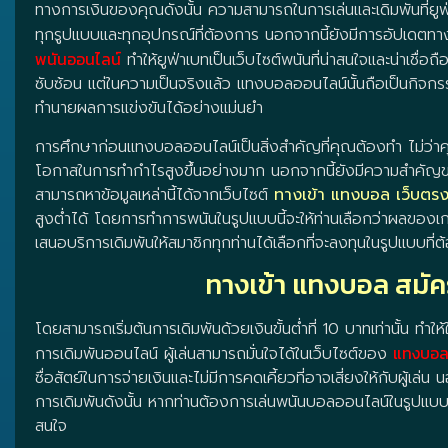
ทางการเงินของคุณดังนั้น ความสามารถในการเล่นและเดิมพันที่ยูฟ
ทุกรูปแบบและทุกอุปกรณ์ที่ต้องการ นอกจากนี้ยังมีการอัปเดตทางเข้
พนันออนไลน์
ทำให้ยูฟ่าเบทเป็นเว็บไซต์พนันที่น่าสนใจและน่าเชื่
ซับซ้อน แต่ในความเป็นจริงแล้ว แทงบอลออนไลน์นั้นถือเป็นกิจกรร
ทำนายผลการแข่งขันได้อย่างแม่นยำ
การศึกษาก่อนแทงบอลออนไลน์เป็นสิ่งสำคัญที่คุณต้องทำ ไม่ว่าคุณจะ
โอกาสในการทำกำไรสูงขึ้นอย่างมาก นอกจากนี้ยังมีความสำคัญของก
สามารถหาข้อมูลเหล่านี้ได้จากเว็บไซต์
ทางเข้า แทงบอล เว็บตร
สูงต่ำได้ โดยการทำการพนันในรูปแบบนี้จะให้ท่านเลือกว่าผลของเกมบอ
เสนอบริการเดิมพันให้สมาชิกทุกท่านได้เลือกที่จะลงทุนในรูปแบบที่
ทางเข้า แทงบอล สมัคร
โดยสามารถเริ่มต้นการเดิมพันด้วยเงินขั้นต่ำที่ 10 บาทเท่านั้น
แทงบอล
การเดิมพันออนไลน์ ผู้เล่นสามารถมั่นใจได้ในเว็บไซต์ของ
ซื่อสัตย์ในการจ่ายเงินและไม่มีการคดเคี้ยวที่อาจเสี่ยงให้กับผู้เล่
การเดิมพันดังนั้น หากท่านต้องการเล่นพนันบอลออนไลน์ในรูปแบบท
สนใจ