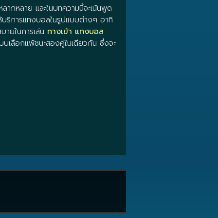
างหลากหลาย และในบทความนี้จะเน้นพูด
ดให้บริการแทงบอลในรูปแบบต่างๆ อาทิ
กสบายในการเล่น
ทางเข้า แทงบอล
บเลือกแพ้ชนะสองคู่ในเดียวกัน ซึ่งจะ