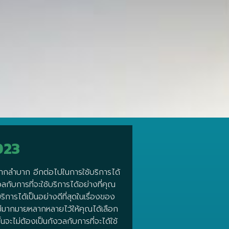
2023
มยากลำบาก
อีกต่อไปในการใช้บริการได้
วลกับการที่จะใช้บริการได้อย่างที่คุณ
ริการได้เป็นอย่างดีที่สุดในเรื่องของ
เทศมีมากมายหลากหลายไว้ให้คุณได้เลือก
้นจะไม่ต้องเป็นกังวลกับการที่จะได้ใช้