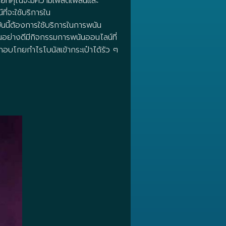
ดยที่คุณจะมีความเพลิดเพลินและ
ที่จะใช้บริการใน
ุบันนี้ต้องการใช้บริการในการพนัน
ป็นอย่างดีมีกิจกรรมการพนันออนไลน์ที่
กอบโกยกำไรโบนัสเข้ากระเป๋าได้รัว ๆ