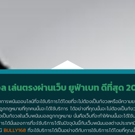
 เล่นตรงผ่านเว็บ ยูฟ่าเบท ดีที่สุด 
มการพนันออนไลน์ที่จะใช้บริการได้โดยที่จะไม่ต้องเป็นกังวลหรือมีควา
ูกกฎหมายที่ทุกคนนั้นจะได้ใช้บริการ
ได้อย่างที่คุณนั้นจะไม่ต้องเป็นกัง
องเป็นกังวลในเว็บพนันบอลถูกกฎหมาย นั่นคือเว็บที่จะทำให้คนนั้นจะได้ใช้บ
ิการได้นั่นเองการที่จะใช้บริการได้ในปัจจุบันนี้กับเว็บพนันบอลต่างประ
น์
BULLY168
ที่จะใช้บริการได้เป็นอย่างดีกับการใช้บริการได้โดยที่คุณนั