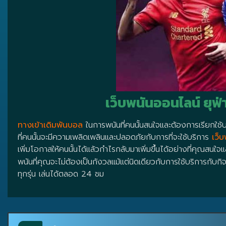
เว็บพนันออนไลน์ ยุฟ
ทางเข้าเดิมพันบอล
ในการพนันที่คนนั้นสนใจและต้องการเรียกใช้บ
ที่คนนั้นจะมีความเพลิดเพลินและปลอดภัยกับการที่จะใช้บริการ
เว็
เพิ่มโอกาสให้คนนั้นได้แล้วกำไรกลับมาเพิ่มขึ้นได้อย่างที่คุณสนใจแล
พนันที่คุณจะไม่ต้องเป็นกังวลแม้แต่นิดเดียวกับการใช้บริการกับกิ
ทุกรุ่น เล่นได้ตลอด 24 ชม