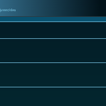
ู้มากกว่าใคร