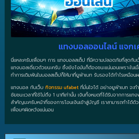
แทงบอลออนไลน์ แจกเคร
นี่แหละครับเพื่อนๆ การ แทงบอลสเต็ป ที่มีความปลอดภัยที่สุดกับเว็บ
แทงบอลเดี่ยวด้วยนะครับ ซึ่งยังไงมันก็ต้องชนะแน่นอนเพราะในเมื่
ทำการเดิมพันในบอลสเต็ปก็ให้มาที่ยูฟ่าเบท รับรองได้กำไรเหมือน
กิจกรรม ufabet
แทงบอล กับเว็บ
ที่มั่นใจได้ อย่างยูฟ่าเบท จ
ชัยชนะเวลาที่ใช้ไม่ถึง 1 นาทีเท่านั้น เงินทั้งหมดที่ได้รับจากกา
สำคัญนะครับหน้าที่ของการโอนเงินเข้าสู่บัญชี เราสามารถทำได้ด้วยต
เพื่อนๆผิดหวังแน่นอน