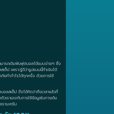
ราสามารถเดิมพันฟุตบอลได้แบบง่ายๆ ซึ่ง
ต็ป เพราะรู้ดีว่ารูปแบบนี้ทำเงินได้
ดภัยทำกำไรได้ทุกครั้ง ด้วยการใช้
งบอลสเต็ป จึงได้คิดว่าถึงเวลาแล้วที่
ตัวเราเองกับการใช้ข้อมูลในการเดิม
งเรานะครับ