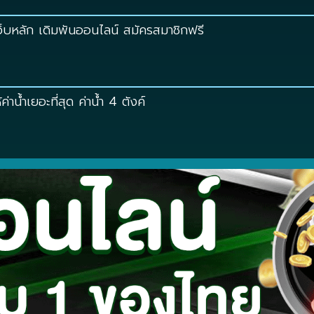
บหลัก เดิมพันออนไลน์ สมัครสมาชิกฟรี
าน้ำเยอะที่สุด ค่าน้ำ 4 ตังค์