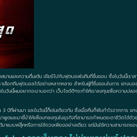
ุกสนานและความตื่นเต้น เชียร์ไปกับฟุตบอลในทีมที่ชื่นชอบ ซึ่งในวันนี้เ
้เราเลือกทีมฟุตบอลได้อย่างหลากหลาย สำหรับผู้ที่ชื่นชอบในการ แทงบอลสเ
ึ่งในวันนี้ผมอยากจะมาบอกว่า เว็บไซต์ดีๆจะทำให้เราลงทุนเพื่อความปลอ
ปีที่ผ่านมา และในวันนี้ก็เช่นเดียวกัน ซึ่งเมื่อคืนก็ฟันกำไรจากการ แท
ูดและมาชี้นำให้เพื่อนๆลงทุนในธุรกิจที่สามารถกำหนดชะตาชีวิตได้ด้วย
ม่ได้มาแบบฟลุ๊คหรือการใช้ดวงเพียงอย่างเดียว แต่มันใช้ความสามารถขอ