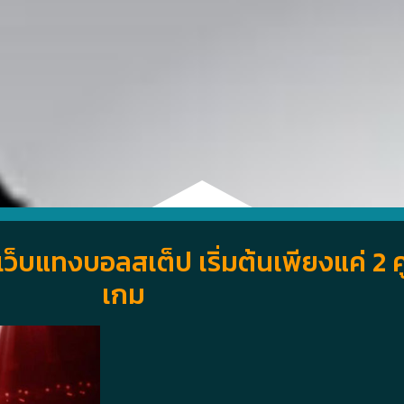
ว็บแทงบอลสเต็ป เริ่มต้นเพียงแค่ 2 ค
เกม