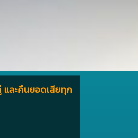
ู่ และคืนยอดเสียทุก